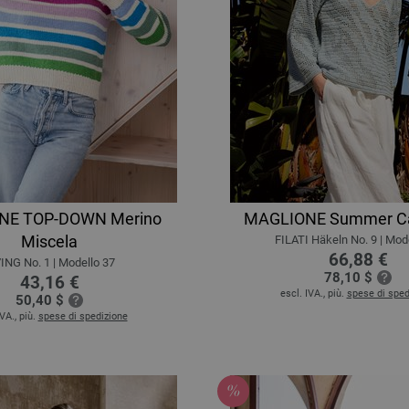
NE TOP-DOWN Merino
MAGLIONE Summer C
Miscela
FILATI Häkeln No. 9 | Mod
66,88 €
ING No. 1 | Modello 37
78,10 $
43,16 €
escl. IVA., più.
spese di sped
50,40 $
IVA., più.
spese di spedizione