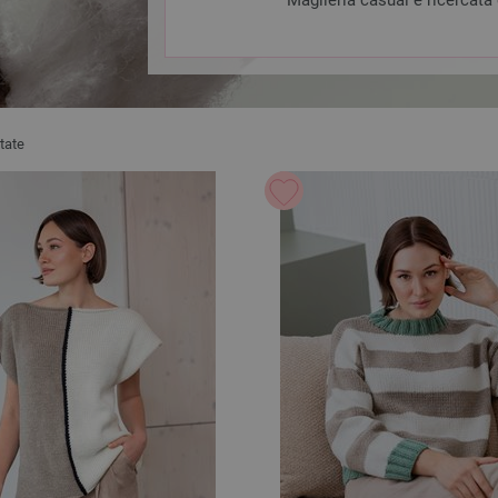
Maglieria casual e ricercata d
tate