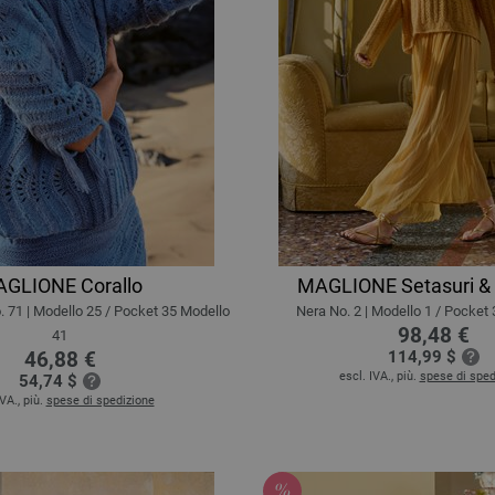
GLIONE Corallo
MAGLIONE Setasuri &
. 71 | Modello 25 / Pocket 35 Modello
Nera No. 2 | Modello 1 / Pocket
98,48 €
41
46,88 €
114,99 $
escl. IVA., più.
spese di sped
54,74 $
IVA., più.
spese di spedizione