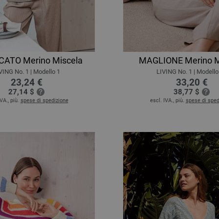
ATO Merino Miscela
MAGLIONE Merino M
VING No. 1 | Modello 1
LIVING No. 1 | Modello
23,24 €
33,20 €
27,14 $
38,77 $
IVA., più.
spese di spedizione
escl. IVA., più.
spese di sped