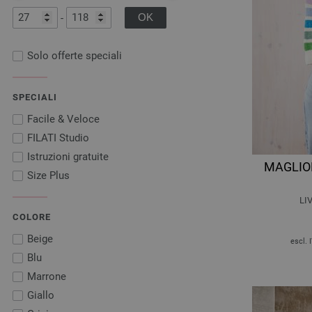
-
Solo offerte speciali
SPECIALI
Facile & Veloce
FILATI Studio
Istruzioni gratuite
MAGLIO
Size Plus
LIV
COLORE
Beige
escl. 
Blu
Marrone
Giallo