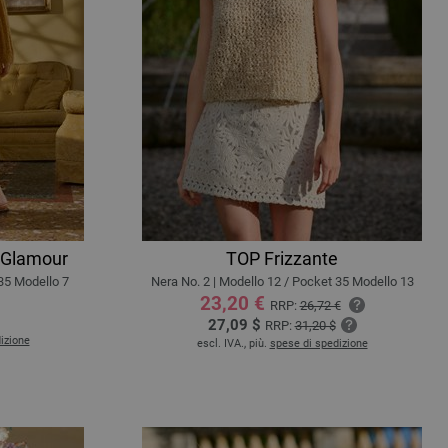
 Glamour
TOP Frizzante
 35 Modello 7
Nera No. 2 | Modello 12 / Pocket 35 Modello 13
23,20 €
RRP:
26,72 €
27,09 $
RRP:
31,20 $
izione
escl. IVA., più.
spese di spedizione