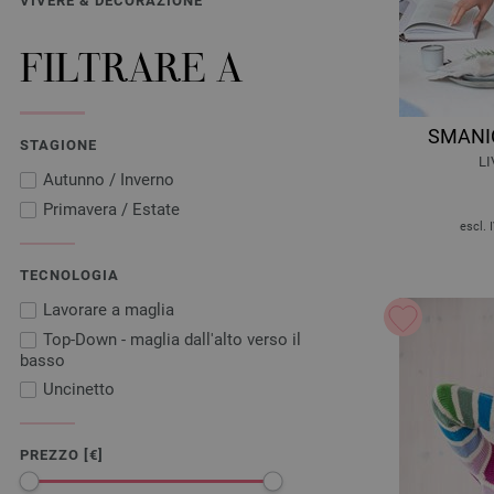
VIVERE & DECORAZIONE
FILTRARE A
SMANIC
STAGIONE
LI
Autunno / Inverno
Primavera / Estate
escl. 
TECNOLOGIA
Lavorare a maglia
Top-Down - maglia dall'alto verso il
basso
Uncinetto
PREZZO [€]