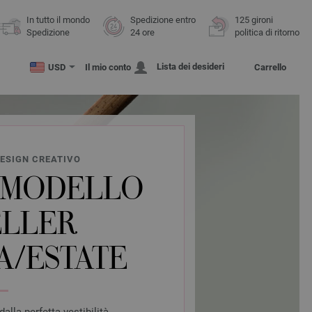
In tutto il mondo
Spedizione entro
125 gironi
Spedizione
24 ore
politica di ritorno
Lista dei desideri
USD
Il mio conto
Carrello
DESIGN CREATIVO
 MODELLO
ELLER
A/ESTATE