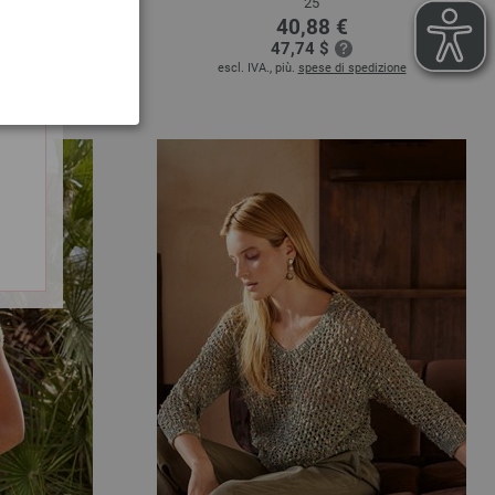
€
25
40,88 €
izione
47,74 $
escl. IVA., più.
spese di spedizione