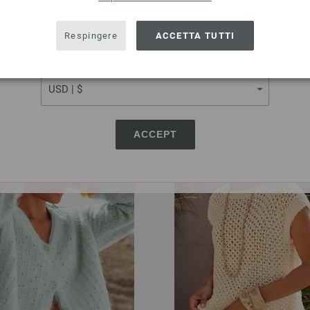
RRP:
53,44 
SHIPPING TO
IVA., più.
spese di spedizione
54,18 $
RRP:
62,40 $
escl. IVA., più.
spese di sped
USA - The United States of America
Respingere
ACCETTA TUTTI
CURRENCY
ACCEPT