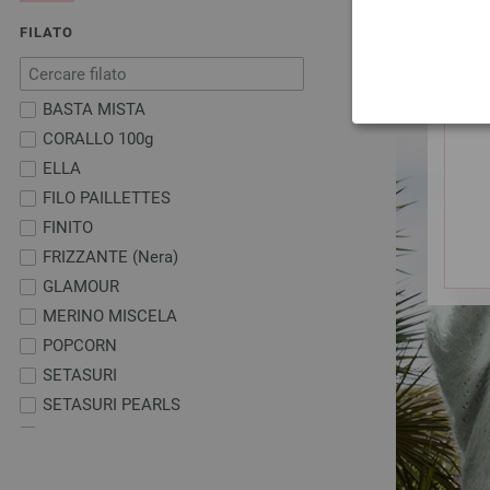
escl. 
FILATO
BASTA MISTA
CORALLO 100g
ELLA
FILO PAILLETTES
FINITO
FRIZZANTE (Nera)
GLAMOUR
MERINO MISCELA
POPCORN
SETASURI
SETASURI PEARLS
SUMMER CASHMERE
TENCELLINO