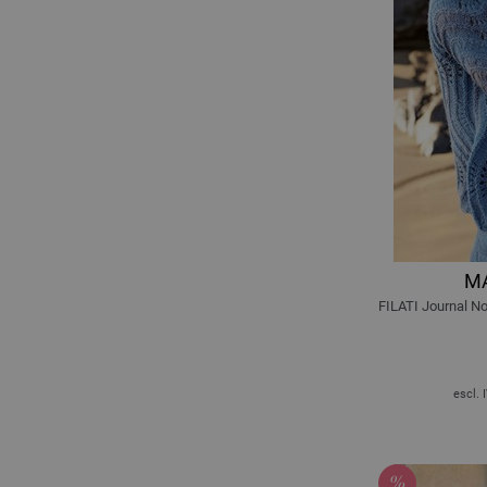
MA
FILATI Journal No
escl. 