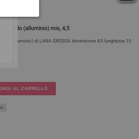
morbido (alluminio) mis, 4,5
bido (alluminio) di LANA GROSSA dimensione 4,5 lunghezza 15
spedizione
UNGI AL CARRELLO
ri