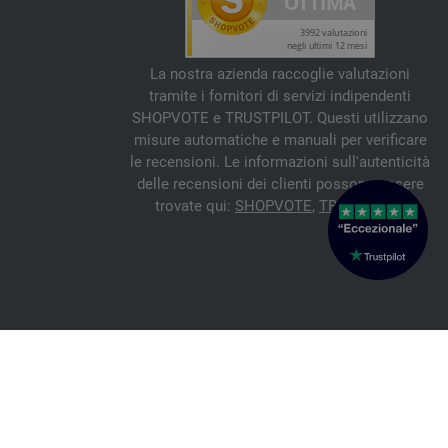
La nostra azienda raccoglie valutazioni
tramite i fornitori di servizi indipendenti
SHOPVOTE e TRUSTPILOT. Questi utilizzano
misure automatiche e manuali per verificare
le recensioni. Le informazioni sull'autenticità
delle recensioni dei clienti possono essere
trovate qui:
SHOPVOTE
,
TRUSTPILOT
© 2026 FILATI eCommerce GmbH
Italiano