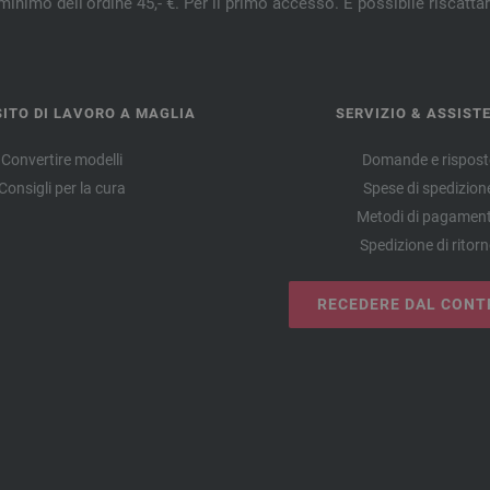
minimo dell'ordine 45,- €. Per il primo accesso. È possibile riscatta
ITO DI LAVORO A MAGLIA
SERVIZIO & ASSIST
Convertire modelli
Domande e rispost
Consigli per la cura
Spese di spedizion
Metodi di pagamen
Spedizione di ritor
RECEDERE DAL CONT