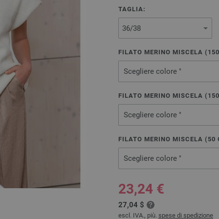
TAGLIA:
FILATO MERINO MISCELA (
15
Scegliere colore "
FILATO MERINO MISCELA (
15
Scegliere colore "
FILATO MERINO MISCELA (
50
Scegliere colore "
23,24 €
27,04 $
escl. IVA., più.
spese di spedizione