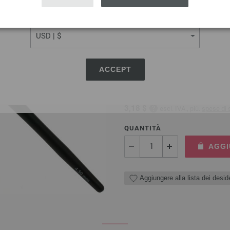
CURRENCY
Ago uncinetto con manico 
Ago uncinetto con manico mor
ACCEPT
cm
2,73 €
3,18 $
escl. IVA., più.
spese di 
QUANTITÀ
AGGI
Aggiungere alla lista dei deside