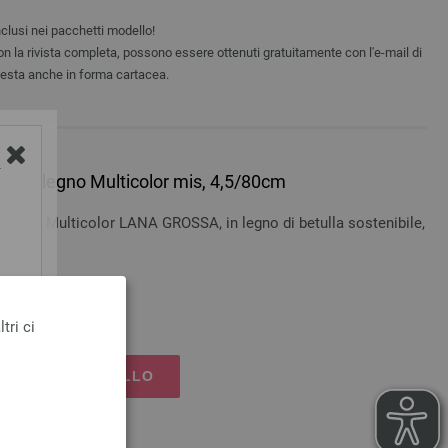
clusi nei pacchetti modello!
non la rivista completa, possono essere ottenuti gratuitamente con l'e-mail di
iesta anche in forma cartacea.
Y
esign-legno Multicolor mis, 4,5/80cm
-legno Multicolor LANA GROSSA, in legno di betulla sostenibile,
cm
spedizione
tri ci
UNGI AL CARRELLO
ri