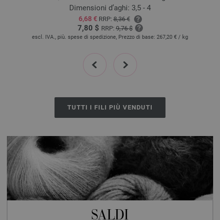
Dimensioni d’aghi: 3,5 - 4
6,68 €
RRP:
8,36 €
7,80 $
RRP:
9,76 $
escl. IVA., più. spese di spedizione, Prezzo di base:
267,20 €
/ kg
prev
next
TUTTI I FILI PIÙ VENDUTI
SALDI