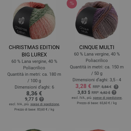
CHRISTMAS EDITION
CINQUE MULTI
BIG LUREX
60 % Lana vergine, 40 %
Poliacrilico
60 % Lana vergine, 40 %
Quantità in metri: ca. 150 m
Poliacrilico
/ 50 g
Quantità in metri: ca. 180 m
Dimensioni d’aghi: 3,5 - 4
/ 100 g
3,28 €
Dimensioni d’aghi: 6
RRP:
5,84 €
3,83 $
8,36 €
RRP:
6,82 $
escl. IVA., più.
spese di spedizione
,
9,77 $
Prezzo di base:
65,60 €
/ kg
escl. IVA., più.
spese di spedizione
,
Prezzo di base:
83,60 €
/ kg