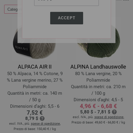
Categorie
Filtrare a
ACCEPT
ALPACA AIR II
ALPINA Landhauswolle
50 % Alpaca, 14 % Cotone, 9
80 % Lana vergine, 20 %
% Lana vergine merino, 27 %
Poliammide
Poliammide
Quantità in metri: ca. 210 m
Quantità in metri: ca. 140 m
/ 100 g
/ 50 g
Dimensioni d’aghi: 4,5 - 5
4,96 € - 6,68 €
Dimensioni d’aghi: 5,5 - 6
7,52 €
5,80 $ - 7,81 $
escl. IVA., più.
spese di spedizione
,
8,79 $
Prezzo di base:
49,60 € - 66,80 €
/ kg
escl. IVA., più.
spese di spedizione
,
Prezzo di base:
150,40 €
/ kg