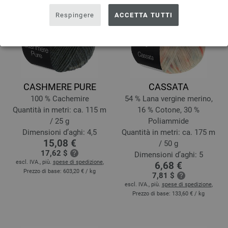
Respingere
ACCETTA TUTTI
CASHMERE PURE
CASSATA
100 % Cachemire
54 % Lana vergine merino,
Quantità in metri: ca. 115 m
16 % Cotone, 30 %
/ 25 g
Poliammide
Dimensioni d’aghi: 4,5
Quantità in metri: ca. 175 m
15,08 €
/ 50 g
17,62 $
Dimensioni d’aghi: 5
escl. IVA., più.
spese di spedizione
,
6,68 €
Prezzo di base:
603,20 €
/ kg
7,81 $
escl. IVA., più.
spese di spedizione
,
Prezzo di base:
133,60 €
/ kg