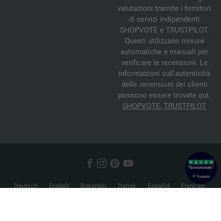
valutazioni tramite i fornitori
di servizi indipendenti
SHOPVOTE e TRUSTPILOT.
Questi utilizzano misure
automatiche e manuali per
verificare le recensioni. Le
informazioni sull'autenticità
delle recensioni dei clienti
possono essere trovate qui:
SHOPVOTE
,
TRUSTPILOT
Deutsch
English
Bosanski
Dansk
Español
Français
Hrvatski
Italiano
Nederlands
Norsk
Русский
Srpski
Suomi
Svenska