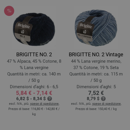
BRIGITTE NO. 2
BRIGITTE NO. 2 Vintage
47 % Alpaca, 45 % Cotone, 8
44 % Lana vergine merino,
% Lana vergine
37 % Cotone, 19 % Seta
Quantità in metri: ca. 140 m
Quantità in metri: ca. 115 m
/ 50 g
/ 50 g
Dimensioni d’aghi: 6 - 6,5
Dimensioni d’aghi: 5
5,84 € - 7,14 €
7,52 €
6,82 $ - 8,34 $
8,79 $
escl. IVA., più.
spese di spedizione
,
escl. IVA., più.
spese di spedizione
,
Prezzo di base:
116,80 € - 142,80 €
/
Prezzo di base:
150,40 €
/ kg
kg