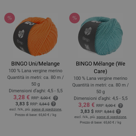
BINGO Uni/Melange
BINGO Mélange (We
100 % Lana vergine merino
Care)
Quantità in metri: ca. 80 m /
100 % Lana vergine merino
50 g
Quantità in metri: ca. 80 m /
Dimensioni d’aghi: 4,5 - 5,5
50 g
3,28 €
RRP:
5,00 €
Dimensioni d’aghi: 4,5 - 5,5
3,83 $
3,28 €
RRP:
5,84 $
RRP:
5,00 €
escl. IVA., più.
spese di spedizione
,
3,83 $
RRP:
5,84 $
Prezzo di base:
65,60 €
/ kg
escl. IVA., più.
spese di spedizione
,
Prezzo di base:
65,60 €
/ kg