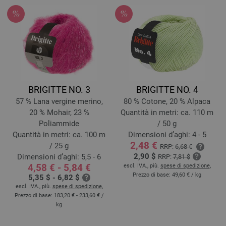
BRIGITTE NO. 3
BRIGITTE NO. 4
57 % Lana vergine merino,
80 % Cotone, 20 % Alpaca
20 % Mohair, 23 %
Quantità in metri: ca. 110 m
Poliammide
/ 50 g
Quantità in metri: ca. 100 m
Dimensioni d’aghi: 4 - 5
2,48 €
/ 25 g
RRP:
6,68 €
2,90 $
Dimensioni d’aghi: 5,5 - 6
RRP:
7,81 $
4,58 € - 5,84 €
escl. IVA., più.
spese di spedizione
,
Prezzo di base:
49,60 €
/ kg
5,35 $ - 6,82 $
escl. IVA., più.
spese di spedizione
,
Prezzo di base:
183,20 € - 233,60 €
/
kg