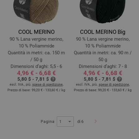
COOL MERINO
COOL MERINO Big
90 % Lana vergine merino,
90 % Lana vergine merino,
10 % Poliammide
10 % Poliammide
Quantità in metri: ca. 150 m
Quantità in metri: ca. 90 m /
/ 50 g
50 g
Dimensioni d’aghi: 5,5 - 6
Dimensioni d’aghi: 7 - 8
4,96 € - 6,68 €
4,96 € - 6,68 €
5,80 $ - 7,81 $
5,80 $ - 7,81 $
escl. IVA., più.
spese di spedizione
,
escl. IVA., più.
spese di spedizione
,
Prezzo di base:
99,20 € - 133,60 €
/ kg
Prezzo di base:
99,20 € - 133,60 €
/ kg
Pagina
di 6