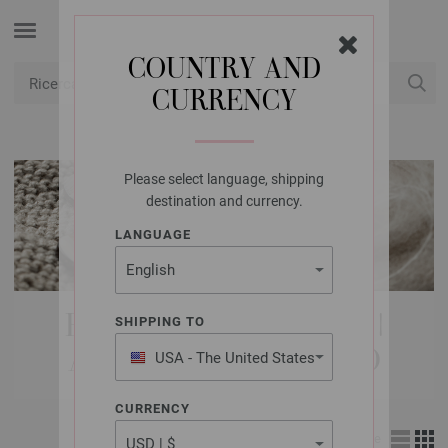
COUNTRY AND
CURRENCY
USD
Il mio conto
Please select language, shipping
destination and currency.
LANGUAGE
FILATI LANA GROSSA |
SHIPPING TO
AUTUNNO / INVERNO
USA - The United States
of America
CURRENCY
Visione d’insieme