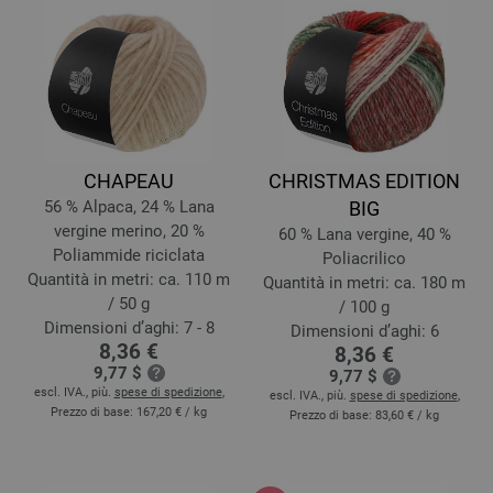
CHAPEAU
CHRISTMAS EDITION
56 % Alpaca, 24 % Lana
BIG
vergine merino, 20 %
60 % Lana vergine, 40 %
Poliammide riciclata
Poliacrilico
Quantità in metri: ca. 110 m
Quantità in metri: ca. 180 m
/ 50 g
/ 100 g
Dimensioni d’aghi: 7 - 8
Dimensioni d’aghi: 6
8,36 €
8,36 €
9,77 $
9,77 $
escl. IVA., più.
spese di spedizione
,
escl. IVA., più.
spese di spedizione
,
Prezzo di base:
167,20 €
/ kg
Prezzo di base:
83,60 €
/ kg