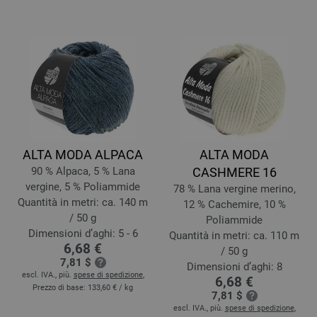
ALTA MODA ALPACA
ALTA MODA
90 % Alpaca, 5 % Lana
CASHMERE 16
vergine, 5 % Poliammide
78 % Lana vergine merino,
Quantità in metri: ca. 140 m
12 % Cachemire, 10 %
/ 50 g
Poliammide
Dimensioni d’aghi: 5 - 6
Quantità in metri: ca. 110 m
6,68 €
/ 50 g
7,81 $
Dimensioni d’aghi: 8
escl. IVA., più.
spese di spedizione
,
6,68 €
Prezzo di base:
133,60 €
/ kg
7,81 $
escl. IVA., più.
spese di spedizione
,