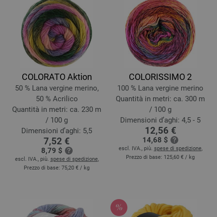
COLORATO Aktion
COLORISSIMO 2
50 % Lana vergine merino,
100 % Lana vergine merino
50 % Acrilico
Quantità in metri: ca. 300 m
Quantità in metri: ca. 230 m
/ 100 g
/ 100 g
Dimensioni d’aghi: 4,5 - 5
12,56 €
Dimensioni d’aghi: 5,5
7,52 €
14,68 $
escl. IVA., più.
spese di spedizione
,
8,79 $
Prezzo di base:
125,60 €
/ kg
escl. IVA., più.
spese di spedizione
,
Prezzo di base:
75,20 €
/ kg