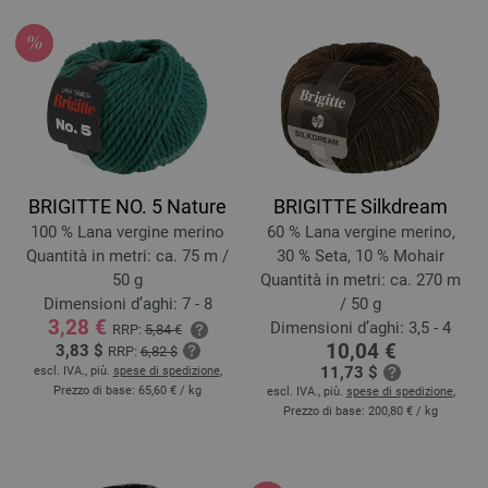
BRIGITTE NO. 5 Nature
BRIGITTE Silkdream
100 % Lana vergine merino
60 % Lana vergine merino,
Quantità in metri: ca. 75 m /
30 % Seta, 10 % Mohair
50 g
Quantità in metri: ca. 270 m
Dimensioni d’aghi: 7 - 8
/ 50 g
3,28 €
Dimensioni d’aghi: 3,5 - 4
RRP:
5,84 €
10,04 €
3,83 $
RRP:
6,82 $
11,73 $
escl. IVA., più.
spese di spedizione
,
Prezzo di base:
65,60 €
/ kg
escl. IVA., più.
spese di spedizione
,
Prezzo di base:
200,80 €
/ kg