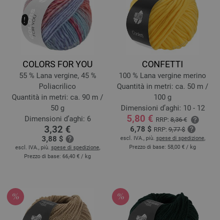
COLORS FOR YOU
CONFETTI
55 % Lana vergine, 45 %
100 % Lana vergine merino
Poliacrilico
Quantità in metri: ca. 50 m /
Quantità in metri: ca. 90 m /
100 g
50 g
Dimensioni d’aghi: 10 - 12
5,80 €
Dimensioni d’aghi: 6
RRP:
8,36 €
3,32 €
6,78 $
RRP:
9,77 $
3,88 $
escl. IVA., più.
spese di spedizione
,
Prezzo di base:
58,00 €
/ kg
escl. IVA., più.
spese di spedizione
,
Prezzo di base:
66,40 €
/ kg