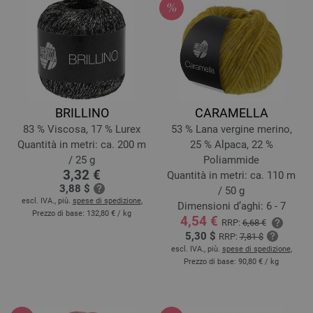
BRILLINO
CARAMELLA
83 % Viscosa, 17 % Lurex
53 % Lana vergine merino,
Quantità in metri: ca. 200 m
25 % Alpaca, 22 %
/ 25 g
Poliammide
3,32 €
Quantità in metri: ca. 110 m
3,88 $
/ 50 g
escl. IVA., più.
spese di spedizione
,
Dimensioni d’aghi: 6 - 7
Prezzo di base:
132,80 €
/ kg
4,54 €
RRP:
6,68 €
5,30 $
RRP:
7,81 $
escl. IVA., più.
spese di spedizione
,
Prezzo di base:
90,80 €
/ kg