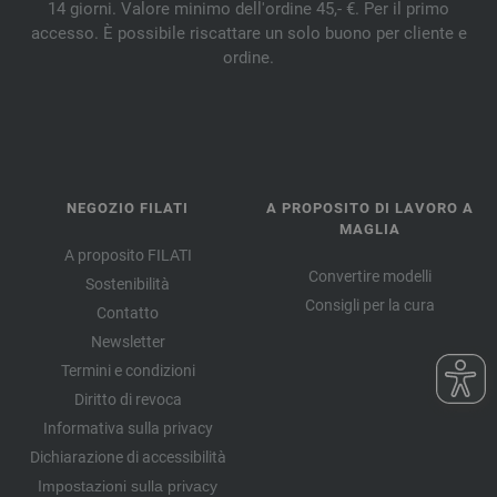
14 giorni. Valore minimo dell'ordine 45,- €. Per il primo
051-porpora | EAN: 4033493343060
accesso. È possibile riscattare un solo buono per cliente e
052-azzurro | EAN: 4033493343077
ordine.
053-verde scuro | EAN: 4033493343084
054-verde lime | EAN: 4033493343091
055-grigio argento | EAN: 4033493343107
056-cognac | EAN: 4033493343114
057-rosso vino | EAN: 4033493371131
NEGOZIO FILATI
A PROPOSITO DI LAVORO A
058-borgogna | EAN: 4033493371148
MAGLIA
059-fucsia scuro | EAN: 4033493371155
A proposito FILATI
Convertire modelli
060-rosa | EAN: 4033493371162
Sostenibilità
Consigli per la cura
Contatto
061-beige | EAN: 4033493371179
Newsletter
062-marrone cioccolato | EAN: 4033493371186
Termini e condizioni
063-rosso erica | EAN: 4033493385794
Diritto di revoca
064-blu prugna | EAN: 4033493385800
Informativa sulla privacy
065-inchiostro blu | EAN: 4033493385817
Dichiarazione di accessibilità
066-verde profondo del mare | EAN: 4033493385824
Impostazioni sulla privacy
067-verde bianco | EAN: 4033493385831