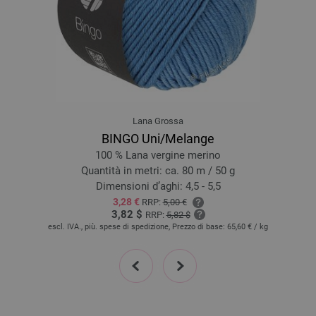
018-nero | EAN: 4033493196864
019-rosa antico | EAN: 4033493215459
020-loden | EAN: 4033493215466
021-cognac | EAN: 4033493215473
022-rosso | EAN: 4033493236300
023-blu violetto | EAN: 4033493236317
Lana Grossa
024-viola grigio | EAN: 4033493236324
BINGO Uni/Melange
025-viola rosso | EAN: 4033493236331
100 % Lana vergine merino
026-porpora | EAN: 4033493236348
Quantità in metri: ca. 80 m / 50 g
027-giallo verde | EAN: 4033493236355
Dimensioni d’aghi: 4,5 - 5,5
3,28 €
RRP:
5,00 €
028-blu chiaro | EAN: 4033493236362
3,82 $
RRP:
5,82 $
029-terracotta | EAN: 4033493236379
escl. IVA., più. spese di spedizione, Prezzo di base:
65,60 €
/ kg
030-arancio | EAN: 4033493236386
prev
next
031-giallo | EAN: 4033493236393
032-turchese chiaro | EAN: 4033493258395
033-turchese menta | EAN: 4033493258401