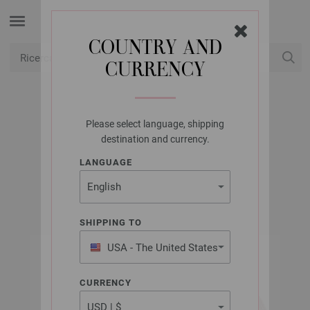
COUNTRY AND
CURRENCY
USD
Il mio conto
Please select language, shipping
LANA GROSSA
destination and currency.
CASHMERE 16 FINE
LANGUAGE
SHIPPING TO
USA - The United States
of America
CURRENCY