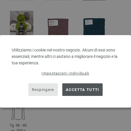
Utilizziamo i cookie nel nostro negozio. Alcuni di essi sono
essenziali, mentre altri ci aiutano a migliorare il negozio e la
DETTAGLI
tua esperienza.
Impostazioni individuali
ca. 320 m
50 g
per 50 g
4 - 5
10 x 10 cm
Respingere
ACCETTA TUTTI
30 Righe, 23
Maglie
Tg. 38 - 40
ca. 300 g