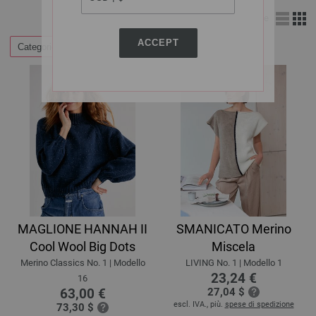
Visione d’insieme
ACCEPT
Categorie
Filtrare a
MAGLIONE HANNAH II
SMANICATO Merino
Cool Wool Big Dots
Miscela
Merino Classics No. 1 | Modello
LIVING No. 1 | Modello 1
23,24 €
16
63,00 €
27,04 $
escl. IVA., più.
spese di spedizione
73,30 $