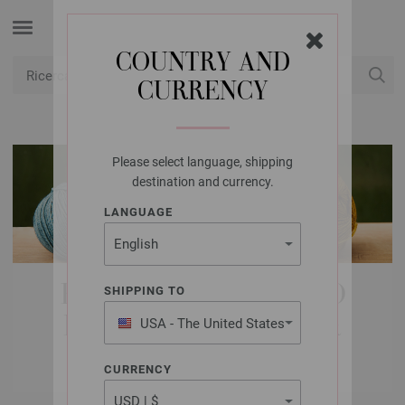
COUNTRY AND
CURRENCY
USD
Il mio conto
Please select language, shipping
destination and currency.
LANGUAGE
PACCHETTI MODELLO
SHIPPING TO
DONNE | MAGLIONI &
USA - The United States
of America
PONCHOS
CURRENCY