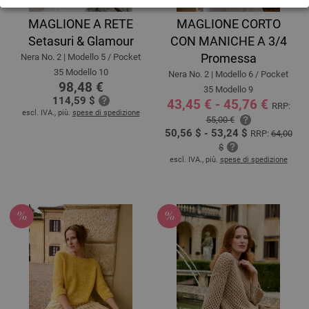
MAGLIONE A RETE
MAGLIONE CORTO
Setasuri & Glamour
CON MANICHE A 3/4
Promessa
Nera No. 2 | Modello 5 / Pocket
35 Modello 10
Nera No. 2 | Modello 6 / Pocket
98,48 €
35 Modello 9
114,59 $
43,45 € - 45,76 €
RRP:
escl. IVA., più.
spese di spedizione
55,00 €
50,56 $ - 53,24 $
RRP:
64,00
$
escl. IVA., più.
spese di spedizione