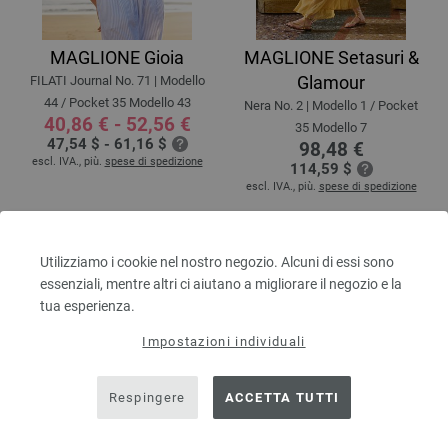
MAGLIONE Gioia
MAGLIONE Setasuri &
Glamour
FILATI Journal No. 71 | Modello
44 / Pocket 35 Modello 43
Nera No. 2 | Modello 1 / Pocket
40,86 € - 52,56 €
35 Modello 7
47,54 $ - 61,16 $
98,48 €
escl. IVA., più.
spese di spedizione
114,59 $
escl. IVA., più.
spese di spedizione
Utilizziamo i cookie nel nostro negozio. Alcuni di essi sono
essenziali, mentre altri ci aiutano a migliorare il negozio e la
tua esperienza.
Impostazioni individuali
Respingere
ACCETTA TUTTI