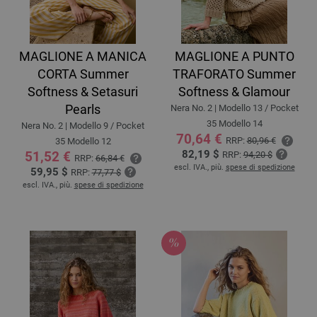
MAGLIONE A MANICA
MAGLIONE A PUNTO
CORTA Summer
TRAFORATO Summer
Softness & Setasuri
Softness & Glamour
Pearls
Nera No. 2 | Modello 13 / Pocket
35 Modello 14
Nera No. 2 | Modello 9 / Pocket
70,64 €
RRP:
80,96 €
35 Modello 12
82,19 $
51,52 €
RRP:
94,20 $
RRP:
66,84 €
escl. IVA., più.
spese di spedizione
59,95 $
RRP:
77,77 $
escl. IVA., più.
spese di spedizione