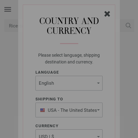
COUNTRY AND
CURRENCY
USD
Il mio conto
Please select language, shipping
LANA GROSSA
destination and currency.
BORSA PER AGHI
LANGUAGE
CIRCOLARI
SHIPPING TO
USA - The United States
of America
CURRENCY