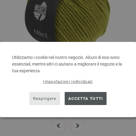
Utilizziamo i cookie nel nostro negozio. Alcuni di essi sono
Lana Grossa
essenziali, mentre altri ci aiutano a migliorare il negozio e la
MILLE II
tua esperienza.
50 % Lana vergine merino, 50 % Acrilico
Impostazioni individuali
Quantità in metri: ca. 55 m / 50 g
Dimensioni d’aghi: 7 - 8
3,78 €
Respingere
ACCETTA TUTTI
4,42 $
escl. IVA., più. spese di spedizione, Prezzo di base:
75,60 €
/ kg
prev
next