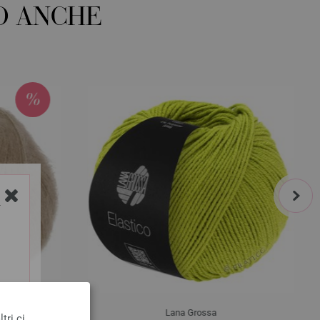
O ANCHE
next
Y
Lana Grossa
tri ci