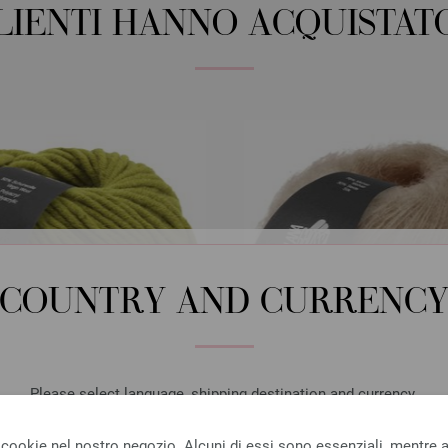
CLIENTI HANNO ACQUISTAT
COUNTRY AND CURRENC
Please select language, shipping destination and currency.
LANGUAGE
Lana Grossa
Lana Grossa
 cookie nel nostro negozio. Alcuni di essi sono essenziali, mentre al