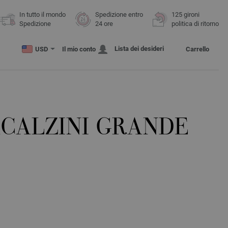
In tutto il mondo
Spedizione entro
125 gironi
Spedizione
24 ore
politica di ritorno
Lista dei desideri
USD
Il mio conto
Carrello
CALZINI GRANDE