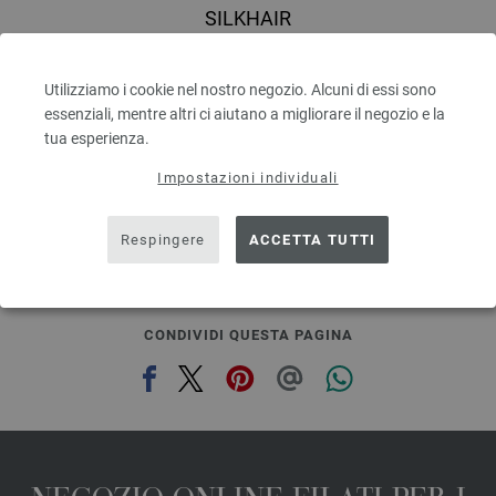
SILKHAIR
70 % Mohair, 30 % Seta
Quantità in metri: ca. 210 m / 25 g
Utilizziamo i cookie nel nostro negozio. Alcuni di essi sono
Dimensioni d’aghi: 4,5 - 5
essenziali, mentre altri ci aiutano a migliorare il negozio e la
6,64 € - 8,36 €
7,76 $ - 9,77 $
tua esperienza.
escl. IVA., più. spese di spedizione, Prezzo di base:
265,60 € - 334,40 €
/ kg
Impostazioni individuali
prev
next
Respingere
ACCETTA TUTTI
CONDIVIDI QUESTA PAGINA