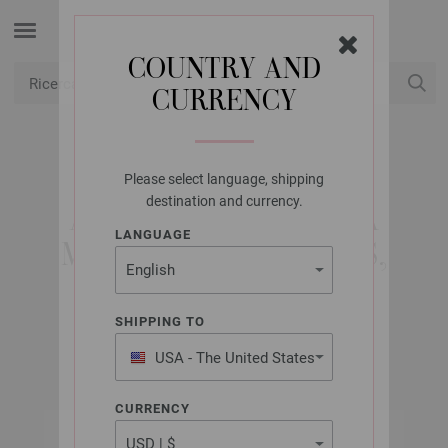
COUNTRY AND
CURRENCY
USD
Il mio conto
Please select language, shipping
LANA GROSSA
destination and currency.
AGO CIRCOLARE DA
LANGUAGE
MAGLIA OTTONE MIS,
6,0/80CM
SHIPPING TO
USA - The United States
of America
CURRENCY