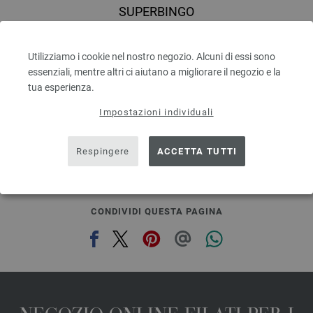
SUPERBINGO
100 % Lana vergine merino
Quantità in metri: ca. 55 m / 50 g
Utilizziamo i cookie nel nostro negozio. Alcuni di essi sono
Dimensioni d’aghi: 6 - 7
essenziali, mentre altri ci aiutano a migliorare il negozio e la
2,48 €
RRP:
5,00 €
2,90 $
tua esperienza.
RRP:
5,84 $
escl. IVA., più. spese di spedizione, Prezzo di base:
49,60 €
/ kg
Impostazioni individuali
prev
next
Respingere
ACCETTA TUTTI
CONDIVIDI QUESTA PAGINA