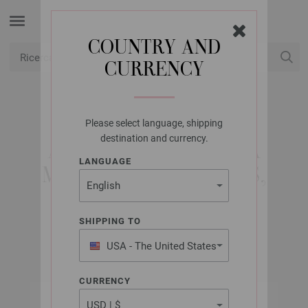
COUNTRY AND
CURRENCY
USD
Il mio conto
Please select language, shipping
LANA GROSSA
destination and currency.
AGO CIRCOLARE DA
LANGUAGE
MAGLIA OTTONE MIS,
3,5/80CM
SHIPPING TO
USA - The United States
of America
CURRENCY