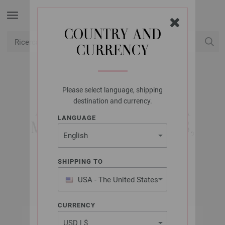
COUNTRY AND
CURRENCY
USD
Il mio conto
Please select language, shipping
LANA GROSSA
destination and currency.
AGO CIRCOLARE DA
LANGUAGE
MAGLIA OTTONE MIS,
2,5/60CM
SHIPPING TO
USA - The United States
of America
CURRENCY