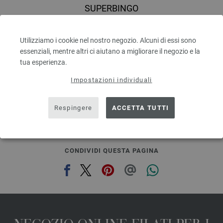
SUPERBINGO
100 % Lana vergine merino
Quantità in metri: ca. 55 m / 50 g
Utilizziamo i cookie nel nostro negozio. Alcuni di essi sono
Dimensioni d’aghi: 6 - 7
essenziali, mentre altri ci aiutano a migliorare il negozio e la
2,48 €
RRP:
5,00 €
2,90 $
tua esperienza.
RRP:
5,84 $
escl. IVA., più. spese di spedizione, Prezzo di base:
49,60 €
/ kg
Impostazioni individuali
prev
next
Respingere
ACCETTA TUTTI
CONDIVIDI QUESTA PAGINA