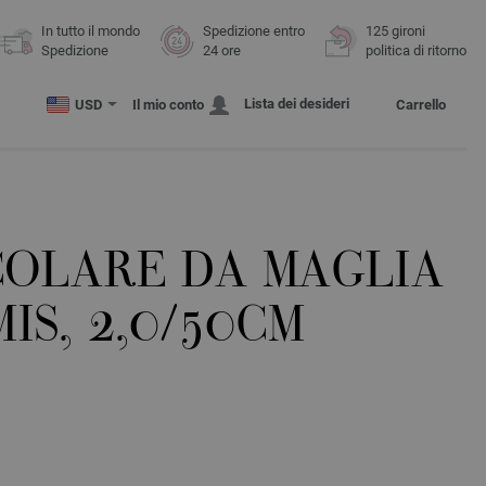
In tutto il mondo
Spedizione entro
125 gironi
Spedizione
24 ore
politica di ritorno
Lista dei desideri
USD
Il mio conto
Carrello
COLARE DA MAGLIA
IS, 2,0/50CM