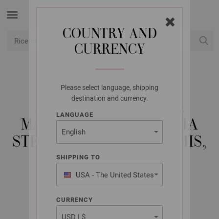
COUNTRY AND
CURRENCY
USD
Il mio conto
Please select language, shipping
LANA GROSSA
destination and currency.
AGO CIRCOLARE DA
LANGUAGE
MAGLIA FAGGIO (TANJA
STEINBACH EDITION) MIS,
8,0/100CM
SHIPPING TO
USA - The United States
of America
CURRENCY