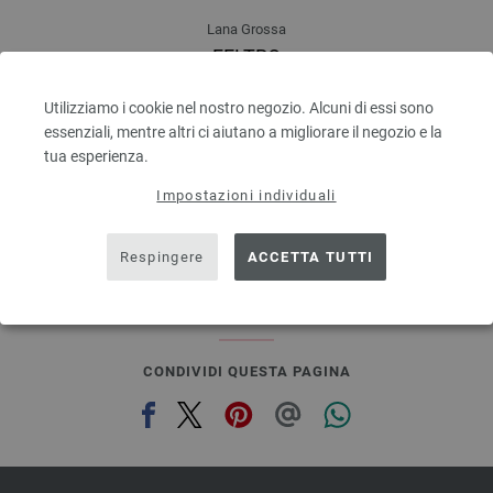
Lana Grossa
FELTRO
100 % Lana vergine
Quantità in metri: ca. 50 m / 50 g
Utilizziamo i cookie nel nostro negozio. Alcuni di essi sono
Dimensioni d’aghi: 8
essenziali, mentre altri ci aiutano a migliorare il negozio e la
2,94 €
tua esperienza.
3,43 $
escl. IVA., più. spese di spedizione, Prezzo di base:
Impostazioni individuali
58,80 €
/ kg
prev
next
Respingere
ACCETTA TUTTI
CONDIVIDI QUESTA PAGINA