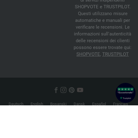
di servizi indipendenti
SHOPVOTE e TRUSTPILOT.
Questi utilizzano misure
automatiche e manuali per
verificare le recensioni. Le
informazioni sull'autenticità
delle recensioni dei clienti
possono essere trovate qui:
SHOPVOTE
,
TRUSTPILOT
Deutsch
English
Bosanski
Dansk
Español
Français
Hrvatski
Italiano
Nederlands
Norsk
Русский
Srpski
Suomi
Svenska
© 2026 FILATI eCommerce GmbH