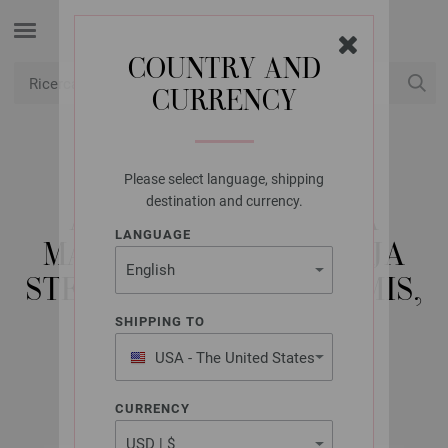
COUNTRY AND
CURRENCY
USD
Il mio conto
Please select language, shipping
LANA GROSSA
destination and currency.
AGO CIRCOLARE DA
LANGUAGE
MAGLIA FAGGIO (TANJA
STEINBACH EDITION) MIS,
6,0/50CM
SHIPPING TO
USA - The United States
of America
CURRENCY