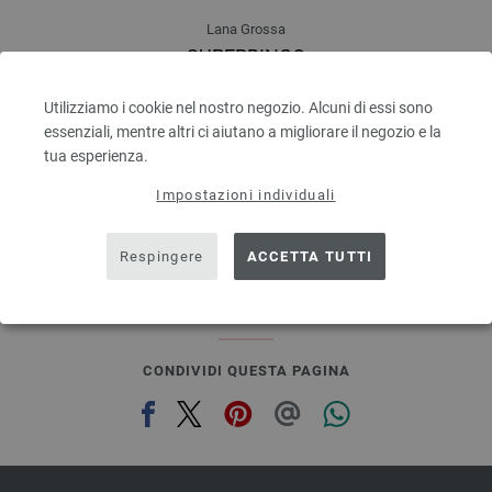
Lana Grossa
SUPERBINGO
100 % Lana vergine merino
Quantità in metri: ca. 55 m / 50 g
Utilizziamo i cookie nel nostro negozio. Alcuni di essi sono
Dimensioni d’aghi: 6 - 7
essenziali, mentre altri ci aiutano a migliorare il negozio e la
2,48 €
tua esperienza.
RRP:
5,00 €
2,89 $
RRP:
5,82 $
escl. IVA., più. spese di spedizione, Prezzo di base:
Impostazioni individuali
49,60 €
/ kg
prev
next
Respingere
ACCETTA TUTTI
CONDIVIDI QUESTA PAGINA