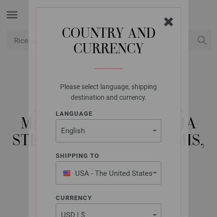
COUNTRY AND
CURRENCY
USD
Il mio conto
Please select language, shipping
LANA GROSSA
destination and currency.
AGO CIRCOLARE DA
LANGUAGE
MAGLIA FAGGIO (TANJA
STEINBACH EDITION) MIS,
10,0/80CM
SHIPPING TO
USA - The United States
of America
CURRENCY