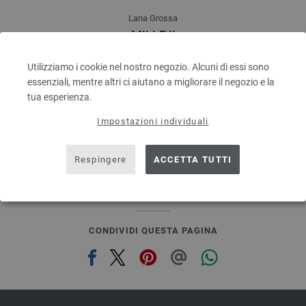
Lana Grossa
MILLE II
50 % Lana vergine merino, 50 % Acrilico
Quantità in metri: ca. 55 m / 50 g
Utilizziamo i cookie nel nostro negozio. Alcuni di essi sono
Dimensioni d’aghi: 7 - 8
essenziali, mentre altri ci aiutano a migliorare il negozio e la
3,78 €
tua esperienza.
4,41 $
escl. IVA., più. spese di spedizione, Prezzo di base:
Impostazioni individuali
75,60 €
/ kg
prev
next
Respingere
ACCETTA TUTTI
CONDIVIDI QUESTA PAGINA