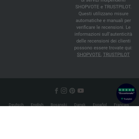
di servizi indipendenti
SHOPVOTE e TRUSTPILOT.
Questi utilizzano misure
automatiche e manuali per
verificare le recensioni. Le
informazioni sull'autenticità
delle recensioni dei clienti
possono essere trovate qui:
SHOPVOTE
,
TRUSTPILOT
Deutsch
English
Bosanski
Dansk
Español
Français
Hrvatski
Italiano
Nederlands
Norsk
Русский
Srpski
Suomi
Svenska
© 2026 FILATI eCommerce GmbH