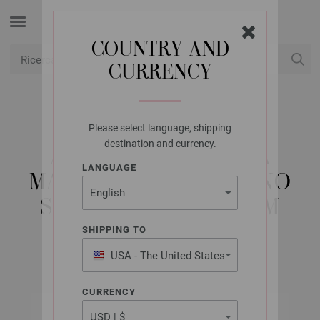
COUNTRY AND
CURRENCY
USD
Il mio conto
Please select language, shipping
LANA GROSSA
destination and currency.
AGO CIRCOLARE DA
LANGUAGE
MAGLIA DESIGN-LEGNO
SIGNAL MIS, 5,5/60CM
SHIPPING TO
USA - The United States
of America
CURRENCY