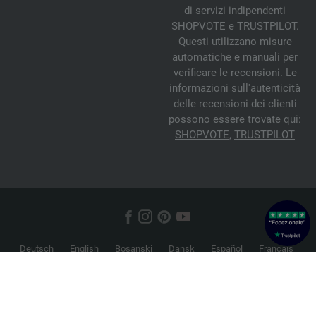
di servizi indipendenti
SHOPVOTE e TRUSTPILOT.
Questi utilizzano misure
automatiche e manuali per
verificare le recensioni. Le
informazioni sull'autenticità
delle recensioni dei clienti
possono essere trovate qui:
SHOPVOTE
,
TRUSTPILOT
Deutsch
English
Bosanski
Dansk
Español
Français
Hrvatski
Italiano
Nederlands
Norsk
Русский
Srpski
Suomi
Svenska
© 2026 FILATI eCommerce GmbH