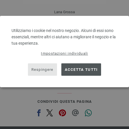
Lana Grossa
BINGO Uni/Melange
100 % Lana vergine merino
Utilizziamo i cookie nel nostro negozio. Alcuni di essi sono
Quantità in metri: ca. 80 m / 50 g
essenziali, mentre altri ci aiutano a migliorare il negozio e la
Dimensioni d’aghi: 4,5 - 5,5
tua esperienza.
3,28 €
RRP:
5,00 €
3,83 $
RRP:
5,84 $
Impostazioni individuali
escl. IVA., più. spese di spedizione, Prezzo di base:
65,60 €
/ kg
prev
next
Respingere
ACCETTA TUTTI
CONDIVIDI QUESTA PAGINA