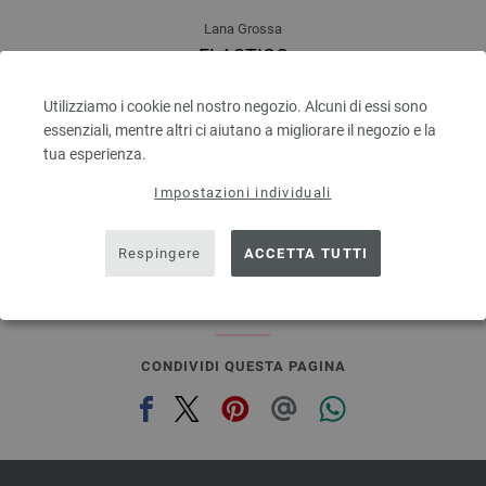
Lana Grossa
ELASTICO
96 % Cotone, 4 % Polyestere (elité)
Quantità in metri: ca. 160 m / 50 g
Utilizziamo i cookie nel nostro negozio. Alcuni di essi sono
Dimensioni d’aghi: 3,5 - 4,5
essenziali, mentre altri ci aiutano a migliorare il negozio e la
4,16 €
tua esperienza.
4,86 $
escl. IVA., più. spese di spedizione, Prezzo di base:
Impostazioni individuali
83,20 €
/ kg
prev
next
Respingere
ACCETTA TUTTI
CONDIVIDI QUESTA PAGINA