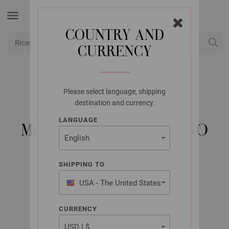
COUNTRY AND
CURRENCY
USD
Il mio conto
Please select language, shipping
LANA GROSSA
destination and currency.
AGO CIRCOLARE DA
LANGUAGE
MAGLIA DESIGN-LEGNO
MULTICOLOR MIS,
9,0/80CM
SHIPPING TO
USA - The United States
of America
CURRENCY