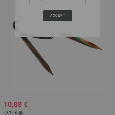
ACCEPT
10,88 €
12,71 $