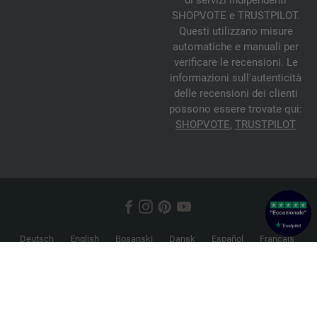
di servizi indipendenti
SHOPVOTE e TRUSTPILOT.
Questi utilizzano misure
automatiche e manuali per
verificare le recensioni. Le
informazioni sull'autenticità
delle recensioni dei clienti
possono essere trovate qui:
SHOPVOTE
,
TRUSTPILOT
Deutsch
English
Bosanski
Dansk
Español
Français
Hrvatski
Italiano
Nederlands
Norsk
Русский
Srpski
Suomi
Svenska
© 2026 FILATI eCommerce GmbH