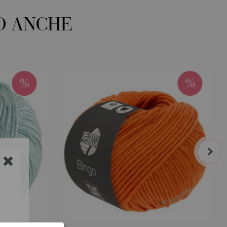
O ANCHE
next
Y