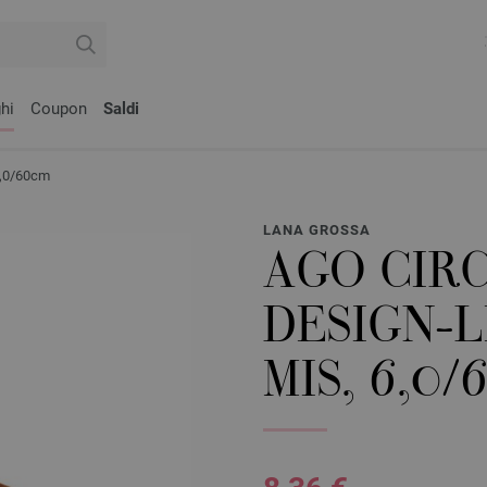
hi
Coupon
Saldi
6,0/60cm
LANA GROSSA
AGO CIR
DESIGN-
MIS, 6,0