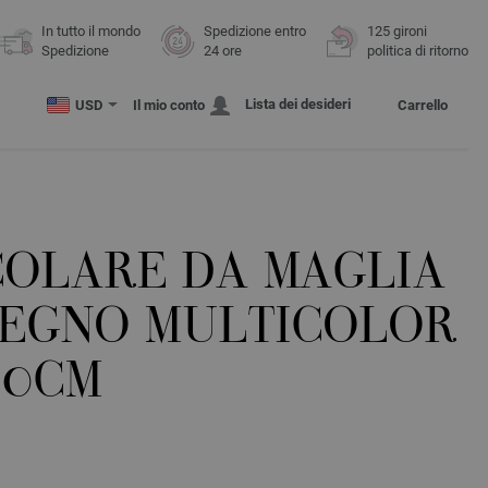
In tutto il mondo
Spedizione entro
125 gironi
Spedizione
24 ore
politica di ritorno
Lista dei desideri
USD
Il mio conto
Carrello
COLARE DA MAGLIA
LEGNO MULTICOLOR
/60CM