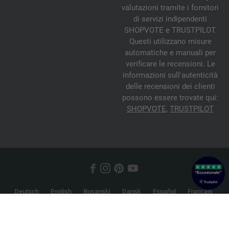
valutazioni tramite i fornitori
di servizi indipendenti
SHOPVOTE e TRUSTPILOT.
Questi utilizzano misure
automatiche e manuali per
verificare le recensioni. Le
informazioni sull'autenticità
delle recensioni dei clienti
possono essere trovate qui:
SHOPVOTE
,
TRUSTPILOT
Deutsch
English
Bosanski
Dansk
Español
Français
Hrvatski
Italiano
Nederlands
Norsk
Русский
Srpski
Suomi
Svenska