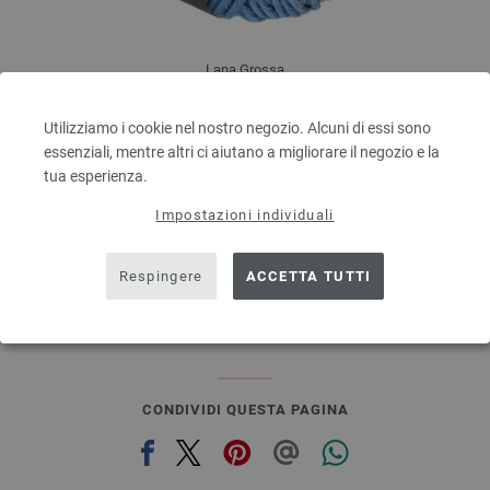
Lana Grossa
BINGO Uni/Melange
100 % Lana vergine merino
Utilizziamo i cookie nel nostro negozio. Alcuni di essi sono
Quantità in metri: ca. 80 m / 50 g
essenziali, mentre altri ci aiutano a migliorare il negozio e la
Dimensioni d’aghi: 4,5 - 5,5
tua esperienza.
3,28 €
RRP:
5,00 €
3,83 $
Impostazioni individuali
RRP:
5,84 $
escl. IVA., più. spese di spedizione, Prezzo di base:
65,60 €
/ kg
prev
next
Respingere
ACCETTA TUTTI
CONDIVIDI QUESTA PAGINA