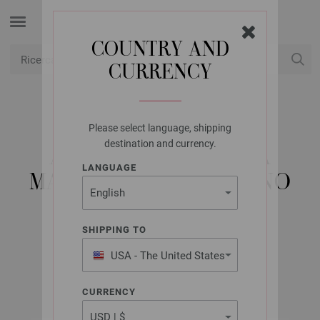
COUNTRY AND
CURRENCY
USD
Il mio conto
Please select language, shipping
LANA GROSSA
destination and currency.
AGO CIRCOLARE DA
LANGUAGE
MAGLIA DESIGN-LEGNO
MULTICOLOR MIS,
4,5/100CM
SHIPPING TO
USA - The United States
of America
CURRENCY