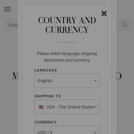
COUNTRY AND
CURRENCY
USD
Il mio conto
Please select language, shipping
LANA GROSSA
destination and currency.
AGO CIRCOLARE DA
LANGUAGE
MAGLIA DESIGN-LEGNO
MULTICOLOR MIS,
3,0/80CM
SHIPPING TO
USA - The United States
of America
CURRENCY