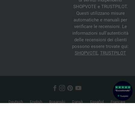
di servizi indipendenti
SHOPVOTE e TRUSTPILOT.
Questi utilizzano misure
automatiche e manuali per
verificare le recensioni. Le
informazioni sull'autenticità
delle recensioni dei clienti
possono essere trovate qui:
SHOPVOTE
,
TRUSTPILOT
Deutsch
English
Bosanski
Dansk
Español
Français
Hrvatski
Italiano
Nederlands
Norsk
Русский
Srpski
Suomi
Svenska
© 2026 FILATI eCommerce GmbH