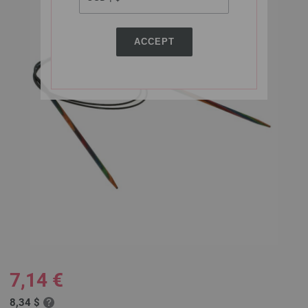
ACCEPT
7,14 €
8,34 $