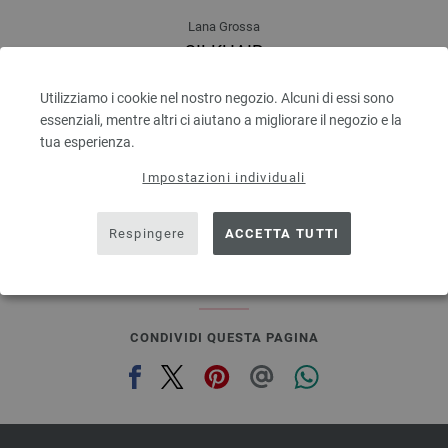
Lana Grossa
SILKHAIR
70 % Mohair, 30 % Seta
Quantità in metri: ca. 210 m / 25 g
Utilizziamo i cookie nel nostro negozio. Alcuni di essi sono
Dimensioni d’aghi: 4,5 - 5
essenziali, mentre altri ci aiutano a migliorare il negozio e la
8,36 €
tua esperienza.
9,77 $
escl. IVA., più. spese di spedizione, Prezzo di base:
Impostazioni individuali
334,40 €
/ kg
prev
next
Respingere
ACCETTA TUTTI
CONDIVIDI QUESTA PAGINA