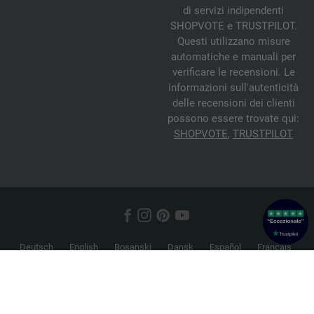
di servizi indipendenti
SHOPVOTE e TRUSTPILOT.
Questi utilizzano misure
automatiche e manuali per
verificare le recensioni. Le
informazioni sull'autenticità
delle recensioni dei clienti
possono essere trovate qui:
SHOPVOTE
,
TRUSTPILOT
Deutsch
English
Bosanski
Dansk
Español
Français
Hrvatski
Italiano
Nederlands
Norsk
Русский
Srpski
Suomi
Svenska
© 2026 FILATI eCommerce GmbH