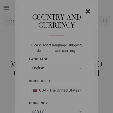
COUNTRY AND
CURRENCY
USD
Il mio conto
Please select language, shipping
LANA GROSSA
destination and currency.
AGO CIRCOLARE DA
LANGUAGE
MAGLIA DESIGN-LEGNO
COLOR MIS,10,0/60CM
SHIPPING TO
USA - The United States
of America
CURRENCY