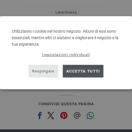
Lana Grossa
BINGO Uni/Melange
100 % Lana vergine merino
Utilizziamo i cookie nel nostro negozio. Alcuni di essi sono
Quantità in metri: ca. 80 m / 50 g
essenziali, mentre altri ci aiutano a migliorare il negozio e la
Dimensioni d’aghi: 4,5 - 5,5
tua esperienza.
3,28 €
RRP:
5,00 €
3,83 $
RRP:
5,84 $
Impostazioni individuali
escl. IVA., più. spese di spedizione, Prezzo di base:
65,60 €
/ kg
prev
next
Respingere
ACCETTA TUTTI
CONDIVIDI QUESTA PAGINA