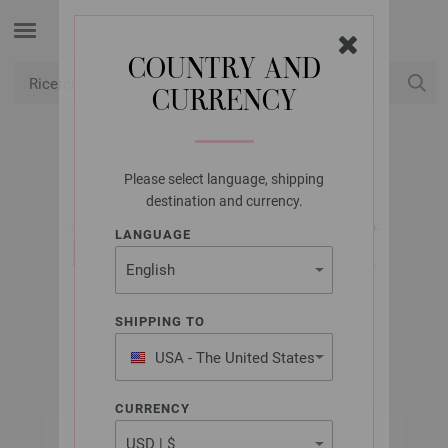
COUNTRY AND
CURRENCY
USD
Il mio conto
Please select language, shipping
LANA GROSSA
destination and currency.
AGO CIRCOLARE DA
LANGUAGE
MAGLIA BAMBÙ MIS,
4,5/60CM
SHIPPING TO
USA - The United States
of America
CURRENCY