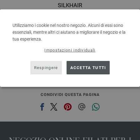
SILKHAIR
70 % Mohair, 30 % Seta
Quantità in metri: ca. 210 m / 25 g
Utilizziamo i cookie nel nostro negozio. Alcuni di essi sono
Dimensioni d’aghi: 4,5 - 5
essenziali, mentre altri ci aiutano a migliorare il negozio e la
6,64 € - 8,36 €
7,73 $ - 9,73 $
tua esperienza.
escl. IVA., più. spese di spedizione, Prezzo di base:
265,60 € - 334,40 €
/ kg
Impostazioni individuali
prev
next
Respingere
ACCETTA TUTTI
CONDIVIDI QUESTA PAGINA