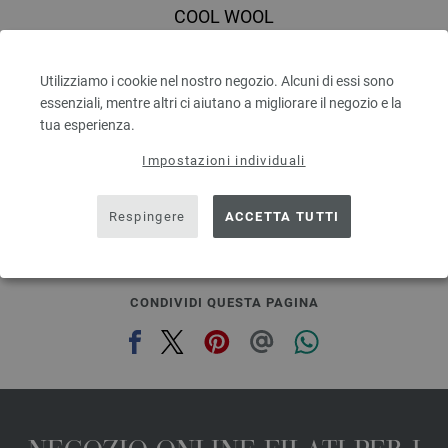
COOL WOOL
100 % Lana vergine merino
Quantità in metri: ca. 160 m / 50 g
Utilizziamo i cookie nel nostro negozio. Alcuni di essi sono
Dimensioni d’aghi: 3 - 3,5
essenziali, mentre altri ci aiutano a migliorare il negozio e la
5,46 €
6,38 $
tua esperienza.
escl. IVA., più. spese di spedizione, Prezzo di base:
109,20 €
/ kg
Impostazioni individuali
prev
next
Respingere
ACCETTA TUTTI
CONDIVIDI QUESTA PAGINA