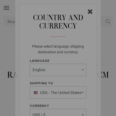
COUNTRY AND
CURRENCY
USD
Il mio conto
Please select language, shipping
LANA GROSSA
destination and currency.
AGO CIRCOLARE DA
LANGUAGE
MAGLIA ALLUMINIO
RAINBOW MIS, 2,0/100CM
SHIPPING TO
USA - The United States
of America
CURRENCY