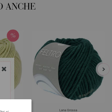
O ANCHE
next
Y
Lana Grossa
tri ci