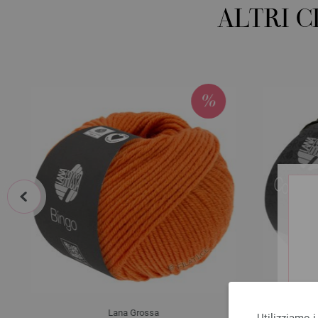
ALTRI 
prev
Lana Grossa
Utilizziamo i