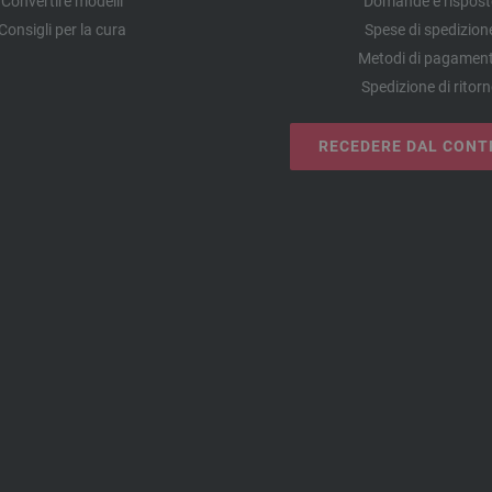
Convertire modelli
Domande e rispost
Consigli per la cura
Spese di spedizion
Metodi di pagamen
Spedizione di ritor
RECEDERE DAL CONT