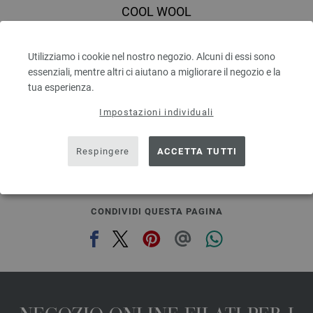
COOL WOOL
100 % Lana vergine merino
Quantità in metri: ca. 160 m / 50 g
Utilizziamo i cookie nel nostro negozio. Alcuni di essi sono
Dimensioni d’aghi: 3 - 3,5
essenziali, mentre altri ci aiutano a migliorare il negozio e la
5,46 €
6,35 $
tua esperienza.
escl. IVA., più. spese di spedizione, Prezzo di base:
109,20 €
/ kg
Impostazioni individuali
prev
next
Respingere
ACCETTA TUTTI
CONDIVIDI QUESTA PAGINA