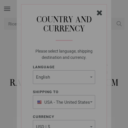
COUNTRY AND
CURRENCY
USD
Il mio conto
Please select language, shipping
LANA GROSSA
destination and currency.
AGO CIRCOLARE DA
LANGUAGE
MAGLIA ALLUMINIO
RAINBOW MIS,10,0/60CM
SHIPPING TO
USA - The United States
of America
CURRENCY