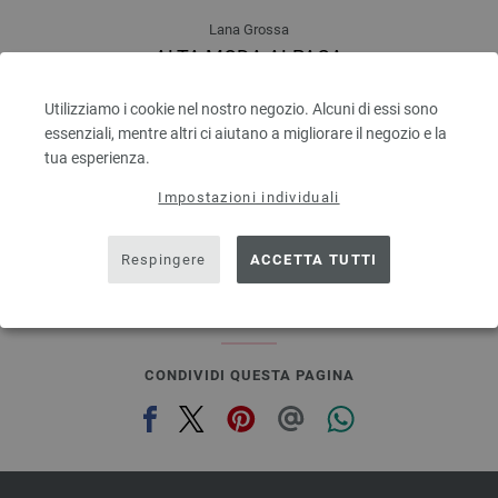
Lana Grossa
ALTA MODA ALPACA
90 % Alpaca, 5 % Lana vergine, 5 % Poliammide
Quantità in metri: ca. 140 m / 50 g
Utilizziamo i cookie nel nostro negozio. Alcuni di essi sono
Dimensioni d’aghi: 5 - 6
essenziali, mentre altri ci aiutano a migliorare il negozio e la
6,68 €
tua esperienza.
7,80 $
escl. IVA., più. spese di spedizione, Prezzo di base:
Impostazioni individuali
133,60 €
/ kg
prev
next
Respingere
ACCETTA TUTTI
CONDIVIDI QUESTA PAGINA