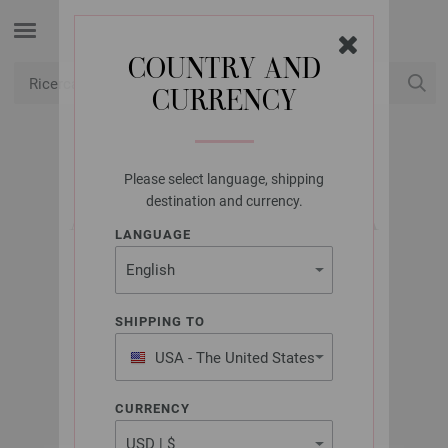
COUNTRY AND
CURRENCY
USD
Il mio conto
Please select language, shipping
LANA GROSSA
destination and currency.
AGO CIRCOLARE DA
LANGUAGE
MAGLIA ACCIAIO
INOSSIDABILE MIS,
7,0/40CM
SHIPPING TO
USA - The United States
of America
CURRENCY