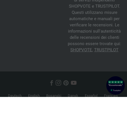
di servizi indipendenti
SHOPVOTE e TRUSTPILOT.
Questi utilizzano misure
automatiche e manuali per
verificare le recensioni. Le
informazioni sull'autenticità
delle recensioni dei clienti
possono essere trovate qui:
SHOPVOTE
,
TRUSTPILOT
Deutsch
English
Bosanski
Dansk
Español
Français
Hrvatski
Italiano
Nederlands
Norsk
Русский
Srpski
Suomi
Svenska
© 2026 FILATI eCommerce GmbH