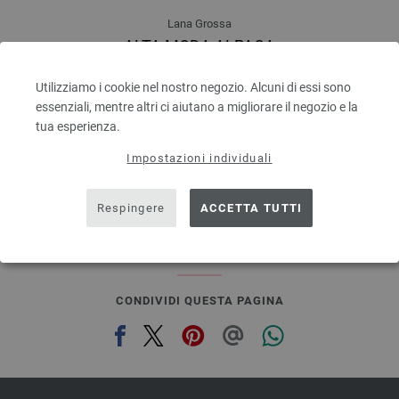
Lana Grossa
ALTA MODA ALPACA
90 % Alpaca, 5 % Lana vergine, 5 % Poliammide
Quantità in metri: ca. 140 m / 50 g
Utilizziamo i cookie nel nostro negozio. Alcuni di essi sono
Dimensioni d’aghi: 5 - 6
essenziali, mentre altri ci aiutano a migliorare il negozio e la
6,68 €
tua esperienza.
7,80 $
escl. IVA., più. spese di spedizione, Prezzo di base:
Impostazioni individuali
133,60 €
/ kg
prev
next
Respingere
ACCETTA TUTTI
CONDIVIDI QUESTA PAGINA