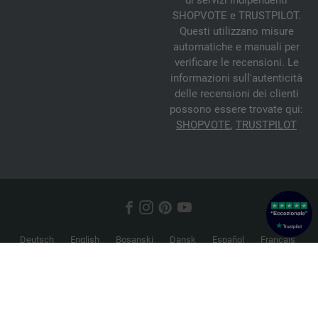
di servizi indipendenti
SHOPVOTE e TRUSTPILOT.
Questi utilizzano misure
automatiche e manuali per
verificare le recensioni. Le
informazioni sull'autenticità
delle recensioni dei clienti
possono essere trovate qui:
SHOPVOTE
,
TRUSTPILOT
Deutsch
English
Bosanski
Dansk
Español
Français
Hrvatski
Italiano
Nederlands
Norsk
Русский
Srpski
Suomi
Svenska
© 2026 FILATI eCommerce GmbH