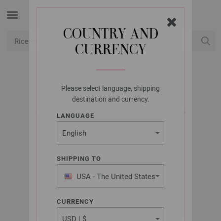
COUNTRY AND
CURRENCY
USD
Il mio conto
Please select language, shipping
LANA GROSSA
destination and currency.
AGO CIRCOLARE DA
LANGUAGE
MAGLIA ACCIAIO
INOSSIDABILE MIS,
3,5/80CM
SHIPPING TO
USA - The United States
of America
CURRENCY