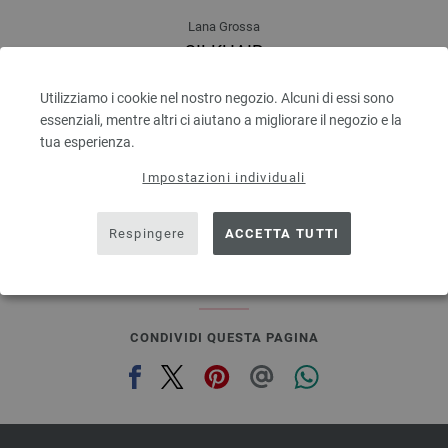
Lana Grossa
SILKHAIR
70 % Mohair, 30 % Seta
Quantità in metri: ca. 210 m / 25 g
Utilizziamo i cookie nel nostro negozio. Alcuni di essi sono
Dimensioni d’aghi: 4,5 - 5
essenziali, mentre altri ci aiutano a migliorare il negozio e la
6,64 € - 8,36 €
tua esperienza.
7,73 $ - 9,73 $
escl. IVA., più. spese di spedizione, Prezzo di base:
Impostazioni individuali
265,60 € - 334,40 €
/ kg
prev
next
Respingere
ACCETTA TUTTI
CONDIVIDI QUESTA PAGINA