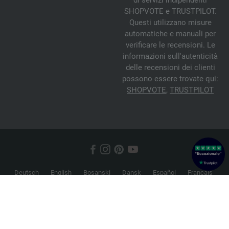
di servizi indipendenti
SHOPVOTE e TRUSTPILOT.
Questi utilizzano misure
automatiche e manuali per
verificare le recensioni. Le
informazioni sull'autenticità
delle recensioni dei clienti
possono essere trovate qui:
SHOPVOTE
,
TRUSTPILOT
Deutsch
English
Bosanski
Dansk
Español
Français
Hrvatski
Italiano
Nederlands
Norsk
Русский
Srpski
Suomi
Svenska
© 2026 FILATI eCommerce GmbH