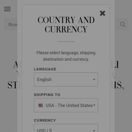
COUNTRY AND
CURRENCY
USD
Il mio conto
Please select language, shipping
LANA GROSSA
destination and currency.
AGHI INTERCAMBIABILI
LANGUAGE
VARIO FAGGIO (TANJA
STEINBACH EDITION) MIS,
4,0 CORTI
SHIPPING TO
USA - The United States
of America
CURRENCY