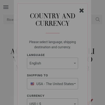
COUNTRY AND
CURRENCY
USD
Il mio conto
Please select language, shipping
LANA GROSSA
destination and currency.
AGHI INTERCAMBIABILI
LANGUAGE
VARIO DESIGN-LEGNO
MULTICOLOR MIS, 12
SHIPPING TO
USA - The United States
of America
CURRENCY