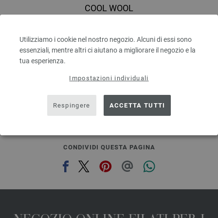
COOL WOOL
100 % Lana vergine merino
Quantità in metri: ca. 160 m / 50 g
Utilizziamo i cookie nel nostro negozio. Alcuni di essi sono
Dimensioni d’aghi: 3 - 3,5
essenziali, mentre altri ci aiutano a migliorare il negozio e la
5,46 €
6,38 $
tua esperienza.
escl. IVA., più. spese di spedizione, Prezzo di base:
109,20 €
/ kg
Impostazioni individuali
prev
next
Respingere
ACCETTA TUTTI
CONDIVIDI QUESTA PAGINA