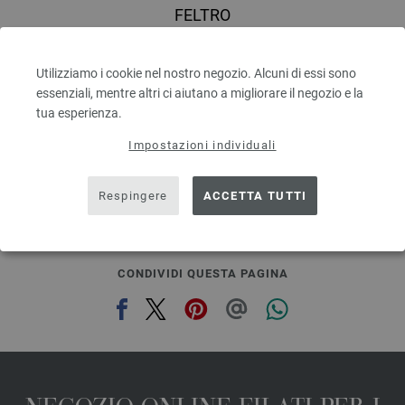
FELTRO
100 % Lana vergine
Quantità in metri: ca. 50 m / 50 g
Utilizziamo i cookie nel nostro negozio. Alcuni di essi sono
Dimensioni d’aghi: 8
essenziali, mentre altri ci aiutano a migliorare il negozio e la
2,94 €
3,44 $
tua esperienza.
escl. IVA., più. spese di spedizione, Prezzo di base:
58,80 €
/ kg
Impostazioni individuali
prev
next
Respingere
ACCETTA TUTTI
CONDIVIDI QUESTA PAGINA