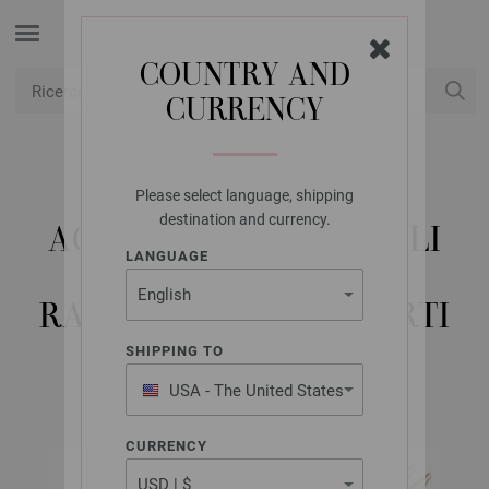
COUNTRY AND
CURRENCY
USD
Il mio conto
Please select language, shipping
LANA GROSSA
destination and currency.
AGHI INTERCAMBIABILI
LANGUAGE
VARIO ALUMINIUM
RAINBOW MIS, 3,5 CORTI
SHIPPING TO
USA - The United States
of America
CURRENCY