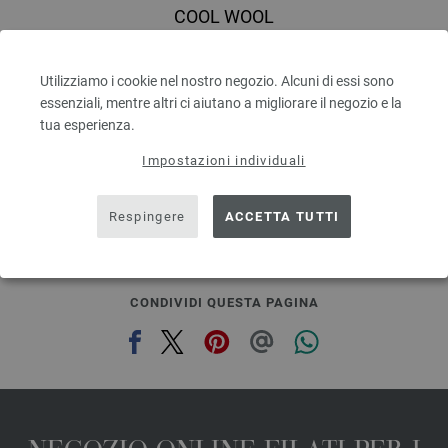
COOL WOOL
100 % Lana vergine merino
Quantità in metri: ca. 160 m / 50 g
Utilizziamo i cookie nel nostro negozio. Alcuni di essi sono
Dimensioni d’aghi: 3 - 3,5
essenziali, mentre altri ci aiutano a migliorare il negozio e la
5,46 €
6,35 $
tua esperienza.
escl. IVA., più. spese di spedizione, Prezzo di base:
109,20 €
/ kg
Impostazioni individuali
prev
next
Respingere
ACCETTA TUTTI
CONDIVIDI QUESTA PAGINA