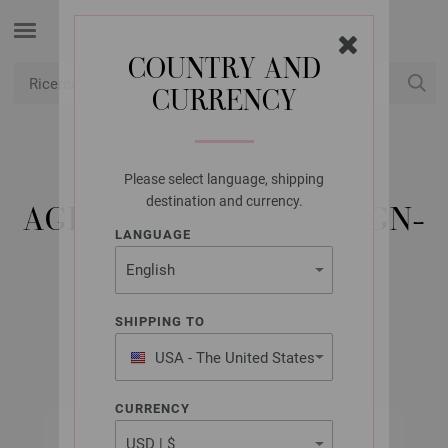
COUNTRY AND
CURRENCY
USD
Il mio conto
Please select language, shipping
LANA GROSSA
destination and currency.
AGHI DA MAGLIA DESIGN-
LANGUAGE
LEGNO COLOR MIS,
8,0/35CM
SHIPPING TO
USA - The United States
of America
CURRENCY