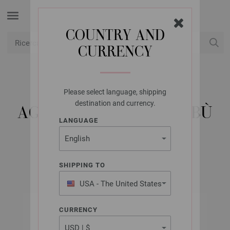
COUNTRY AND
CURRENCY
USD
Il mio conto
Please select language, shipping
LANA GROSSA
destination and currency.
AGHI DA MAGLIA BAMBÙ
LANGUAGE
MIS, 9,0
SHIPPING TO
USA - The United States
of America
CURRENCY