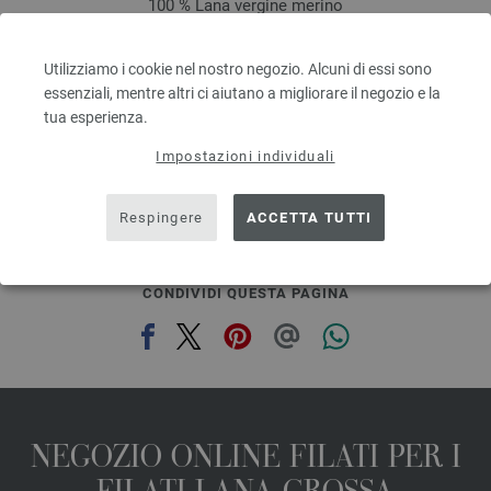
100 % Lana vergine merino
Quantità in metri: ca. 80 m / 50 g
Dimensioni d’aghi: 4,5 - 5,5
Utilizziamo i cookie nel nostro negozio. Alcuni di essi sono
3,28 €
RRP:
5,00 €
essenziali, mentre altri ci aiutano a migliorare il negozio e la
3,83 $
RRP:
5,84 $
tua esperienza.
escl. IVA., più. spese di spedizione, Prezzo di base:
65,60 €
/ kg
prev
next
Impostazioni individuali
Respingere
ACCETTA TUTTI
CONDIVIDI QUESTA PAGINA
NEGOZIO ONLINE FILATI PER I