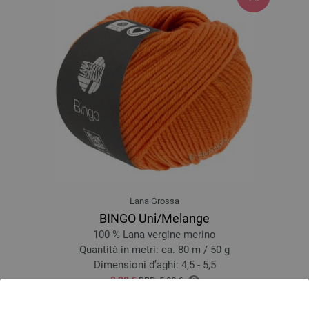
Lana Grossa
BINGO Uni/Melange
100 % Lana vergine merino
Quantità in metri: ca. 80 m / 50 g
Dimensioni d’aghi: 4,5 - 5,5
3,28 €
RRP:
5,00 €
3,83 $
RRP:
5,84 $
escl. IVA., più. spese di spedizione, Prezzo di base:
65,60 €
/ kg