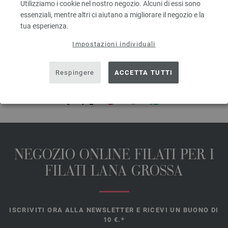
Utilizziamo i cookie nel nostro negozio. Alcuni di essi sono
prev
next
essenziali, mentre altri ci aiutano a migliorare il negozio e la
tua esperienza.
Impostazioni individuali
Respingere
ACCETTA TUTTI
CONDIVIDI QUESTA PAGINA
NEGOZIO ONLINE FILATI PER I
FILATI LANA GROSSA
ISCRIVITI ORA ALLA NEWSLETTER E RICEVI UN BUONO DI
10 €.*