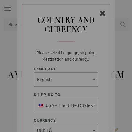
COUNTRY AND
CURRENCY
USD
Il mio conto
Please select language, shipping
LANA GROSSA
destination and currency.
AGHI DA CALZA
LANGUAGE
AYURVEDA MIS, 5,5/20CM
SHIPPING TO
USA - The United States
of America
CURRENCY