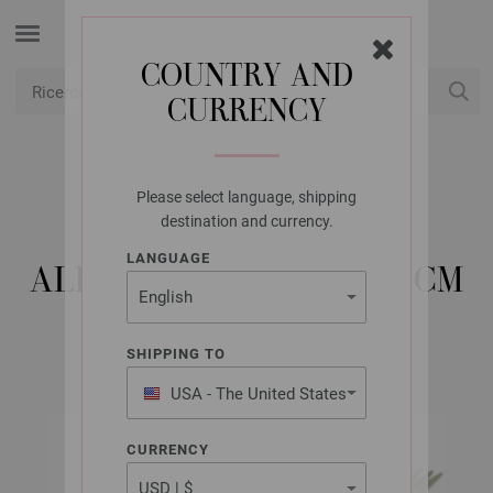
COUNTRY AND
CURRENCY
USD
Il mio conto
Please select language, shipping
LANA GROSSA
destination and currency.
AGHI DA CALZA
LANGUAGE
ALLUMINIO MIS, 3,0/15CM
SHIPPING TO
USA - The United States
of America
CURRENCY