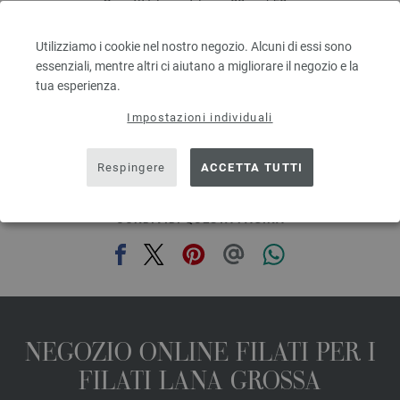
Quantità in metri: ca. 80 m / 50 g
Dimensioni d’aghi: 4,5 - 5,5
3,28 €
RRP:
5,00 €
Utilizziamo i cookie nel nostro negozio. Alcuni di essi sono
3,82 $
RRP:
5,82 $
essenziali, mentre altri ci aiutano a migliorare il negozio e la
escl. IVA., più. spese di spedizione, Prezzo di base:
65,60 €
/ kg
tua esperienza.
prev
next
Impostazioni individuali
Respingere
ACCETTA TUTTI
CONDIVIDI QUESTA PAGINA
NEGOZIO ONLINE FILATI PER I
FILATI LANA GROSSA