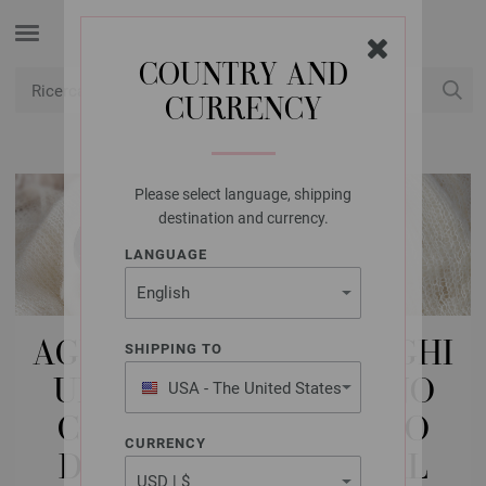
COUNTRY AND
CURRENCY
USD
Il mio conto
Please select language, shipping
destination and currency.
LANGUAGE
AGHI LANA GROSSA | AGHI
SHIPPING TO
UNCINETTO | ALLUMINO
USA - The United States
of America
CON MANICO DI LEGNO
CURRENCY
DESIGN-LEGNO SIGNAL