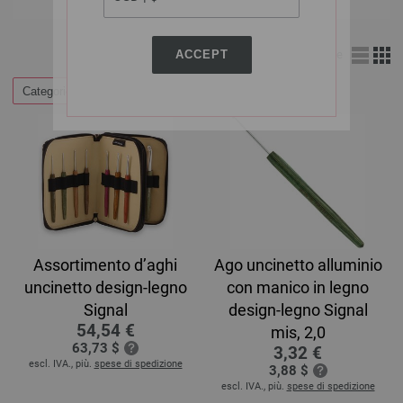
ACCEPT
Visione d’insieme
Categorie
Assortimento d’aghi
Ago uncinetto alluminio
uncinetto design-legno
con manico in legno
Signal
design-legno Signal
54,54 €
mis, 2,0
63,73 $
3,32 €
escl. IVA., più.
spese di spedizione
3,88 $
escl. IVA., più.
spese di spedizione