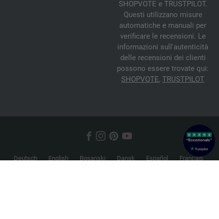
SHOPVOTE e TRUSTPILOT.
Questi utilizzano misure
automatiche e manuali per
verificare le recensioni. Le
informazioni sull'autenticità
delle recensioni dei clienti
possono essere trovate qui:
SHOPVOTE
,
TRUSTPILOT
Deutsch
English
Bosanski
Dansk
Español
Français
Hrvatski
Italiano
Nederlands
Norsk
Русский
Srpski
Suomi
Svenska
© 2026 FILATI eCommerce GmbH