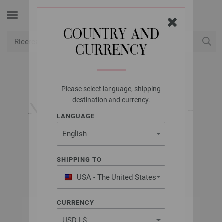
COUNTRY AND
CURRENCY
USD
Il mio conto
Please select language, shipping
LANA GROSSA
destination and currency.
NORDIC KNITS NO. 4 -
LANGUAGE
EDIZIONE TEDESCA
SHIPPING TO
Autunno/Inverno 2025/26
USA - The United States
of America
CURRENCY