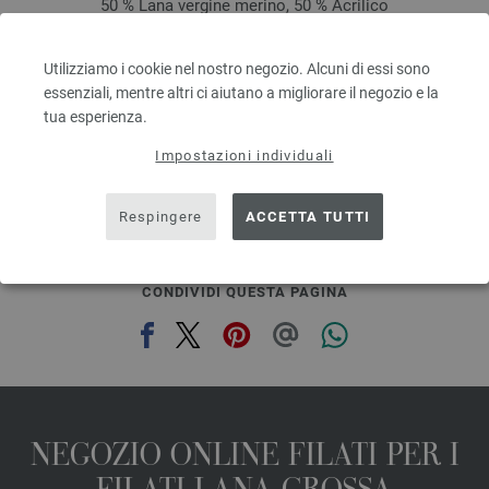
50 % Lana vergine merino, 50 % Acrilico
Quantità in metri: ca. 55 m / 50 g
Dimensioni d’aghi: 7 - 8
Utilizziamo i cookie nel nostro negozio. Alcuni di essi sono
3,78 €
essenziali, mentre altri ci aiutano a migliorare il negozio e la
4,40 $
tua esperienza.
escl. IVA., più. spese di spedizione, Prezzo di base:
75,60 €
/ kg
prev
next
Impostazioni individuali
Respingere
ACCETTA TUTTI
CONDIVIDI QUESTA PAGINA
NEGOZIO ONLINE FILATI PER I