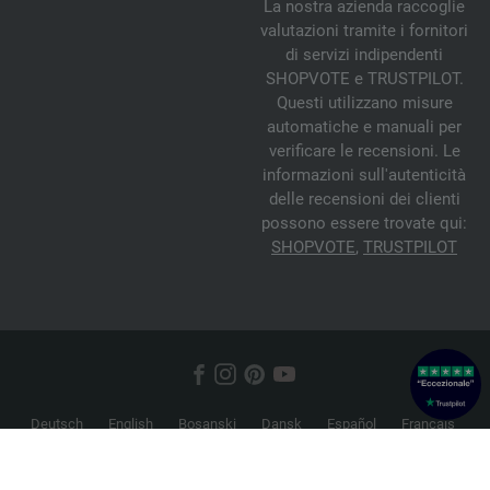
La nostra azienda raccoglie
valutazioni tramite i fornitori
di servizi indipendenti
SHOPVOTE e TRUSTPILOT.
Questi utilizzano misure
automatiche e manuali per
verificare le recensioni. Le
informazioni sull'autenticità
delle recensioni dei clienti
possono essere trovate qui:
SHOPVOTE
,
TRUSTPILOT
Deutsch
English
Bosanski
Dansk
Español
Français
Hrvatski
Italiano
Nederlands
Norsk
Русский
Srpski
Suomi
Svenska