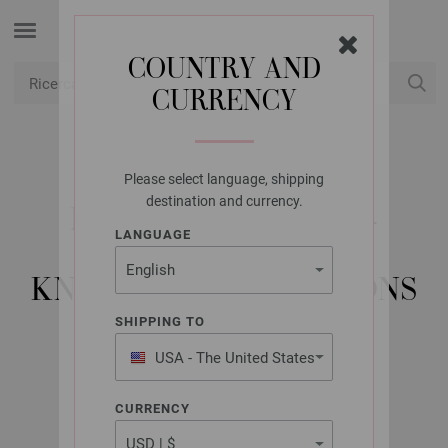
COUNTRY AND
CURRENCY
USD
Il mio conto
Please select language, shipping
LANA GROSSA
destination and currency.
MEILENWEIT NO. 5 -
LANGUAGE
MAGAZINE (DE) +
KNITTING INSTRUCTIONS
(EN)
SHIPPING TO
USA - The United States
of America
All Seasons 2019
CURRENCY