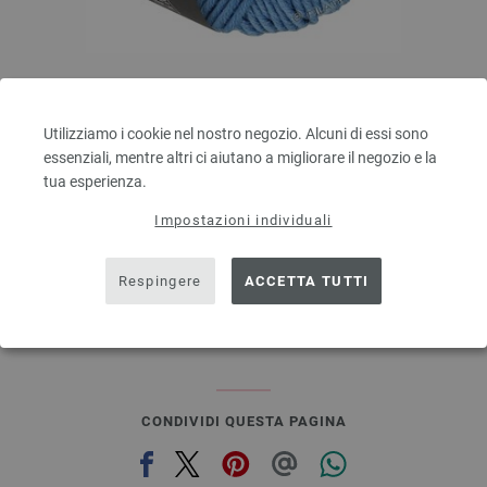
Lana Grossa
BINGO Uni/Melange
Utilizziamo i cookie nel nostro negozio. Alcuni di essi sono
100 % Lana vergine merino
essenziali, mentre altri ci aiutano a migliorare il negozio e la
Quantità in metri: ca. 80 m / 50 g
tua esperienza.
Dimensioni d’aghi: 4,5 - 5,5
3,28 €
RRP:
5,00 €
Impostazioni individuali
3,83 $
RRP:
5,84 $
escl. IVA., più. spese di spedizione, Prezzo di base:
65,60 €
/ kg
Respingere
ACCETTA TUTTI
prev
next
CONDIVIDI QUESTA PAGINA