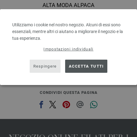
ALTA MODA ALPACA
90 % Alpaca, 5 % Lana vergine, 5 % Poliammide
Quantità in metri: ca. 140 m / 50 g
Utilizziamo i cookie nel nostro negozio. Alcuni di essi sono
Dimensioni d’aghi: 5 - 6
essenziali, mentre altri ci aiutano a migliorare il negozio e la
6,68 €
7,80 $
tua esperienza.
escl. IVA., più. spese di spedizione, Prezzo di base:
133,60 €
/ kg
Impostazioni individuali
prev
next
Respingere
ACCETTA TUTTI
CONDIVIDI QUESTA PAGINA