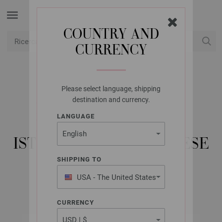
COUNTRY AND
CURRENCY
USD
Il mio conto
Please select language, shipping
LANA GROSSA
destination and currency.
LOOKBOOK NO. 16 -
LANGUAGE
RIVISTA TEDESCA +
ISTRUZIONI IN FRANCESE
SHIPPING TO
USA - The United States
Primavera/Estate 2024
of America
CURRENCY