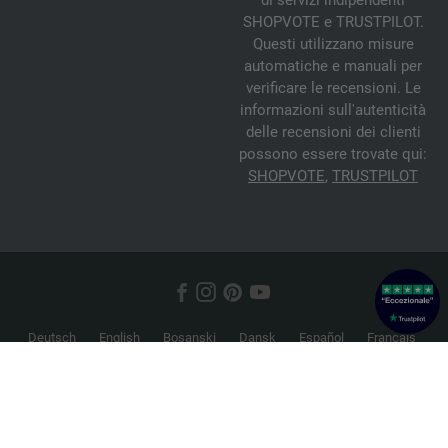
di servizi indipendenti
SHOPVOTE e TRUSTPILOT.
Questi utilizzano misure
automatiche e manuali per
verificare le recensioni. Le
informazioni sull'autenticità
delle recensioni dei clienti
possono essere trovate qui:
SHOPVOTE
,
TRUSTPILOT
Deutsch
English
Bosanski
Dansk
Español
Français
Hrvatski
Italiano
Nederlands
Norsk
Русский
Srpski
Suomi
Svenska
© 2026 FILATI eCommerce GmbH