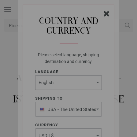
COUNTRY AND
CURRENCY
USD
Il mio conto
Please select language, shipping
LANA GROSSA
destination and currency.
LANA GROSSA
LANGUAGE
ACCESSOIRES NO. 20 -
RIVISTA TEDESCA +
ISTRUZIONI IN INGLESE
SHIPPING TO
USA - The United States
of America
Autunno/Inverno 2020/21
CURRENCY