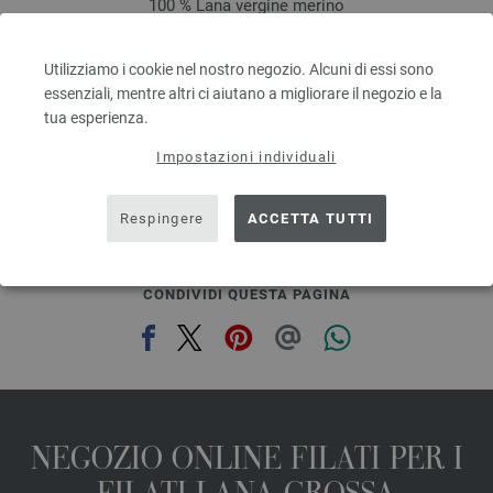
100 % Lana vergine merino
Quantità in metri: ca. 160 m / 50 g
Dimensioni d’aghi: 3 - 3,5
Utilizziamo i cookie nel nostro negozio. Alcuni di essi sono
5,46 €
essenziali, mentre altri ci aiutano a migliorare il negozio e la
6,37 $
tua esperienza.
escl. IVA., più. spese di spedizione, Prezzo di base:
109,20 €
/ kg
prev
next
Impostazioni individuali
Respingere
ACCETTA TUTTI
CONDIVIDI QUESTA PAGINA
NEGOZIO ONLINE FILATI PER I