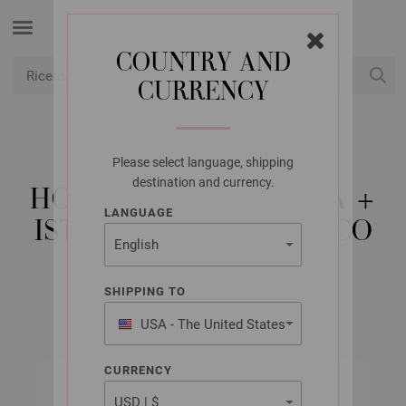
COUNTRY AND
CURRENCY
USD
Il mio conto
Please select language, shipping
LANA GROSSA
destination and currency.
HOME NO. 74 - RIVISTA +
LANGUAGE
ISTRUZIONI IN TEDESCO
SHIPPING TO
All Seasons 2021
USA - The United States
of America
CURRENCY