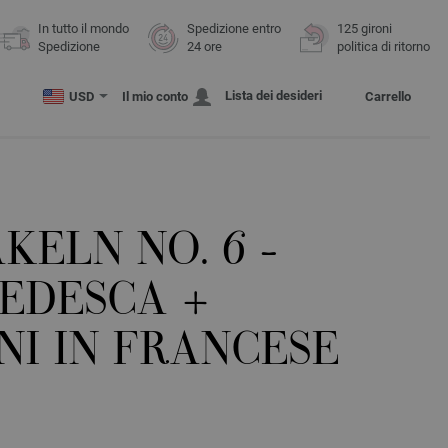
In tutto il mondo
Spedizione entro
125 gironi
Spedizione
24 ore
politica di ritorno
Lista dei desideri
USD
Il mio conto
Carrello
ÄKELN NO. 6 -
TEDESCA +
NI IN FRANCESE