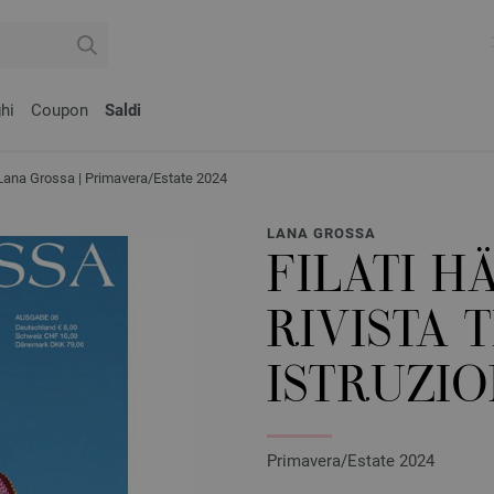
hi
Coupon
Saldi
i Lana Grossa | Primavera/Estate 2024
LANA GROSSA
FILATI H
RIVISTA 
ISTRUZIO
Primavera/Estate 2024