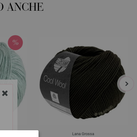
O ANCHE
next
Y
Lana Grossa