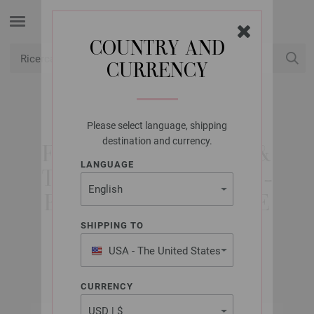
COUNTRY AND
CURRENCY
USD
Il mio conto
Please select language, shipping
LANA GROSSA
destination and currency.
FILATI CROCHETER &
LANGUAGE
TRICOTER NO. 35/75 -
EDIZIONE FRANCESE
SHIPPING TO
USA - The United States
Primavera/Estate 2026
of America
CURRENCY