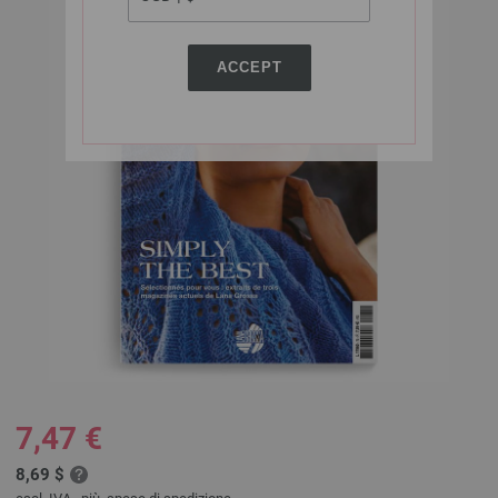
ACCEPT
7,47 €
8,69 $