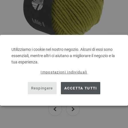
Utilizziamo i cookie nel nostro negozio. Alcuni di essi sono
Lana Grossa
essenziali, mentre altri ci aiutano a migliorare il negozio e la
MILLE II
tua esperienza.
50 % Lana vergine merino, 50 % Acrilico
Quantità in metri: ca. 55 m / 50 g
Impostazioni individuali
Dimensioni d’aghi: 7 - 8
3,78 €
4,40 $
Respingere
ACCETTA TUTTI
escl. IVA., più. spese di spedizione, Prezzo di base:
75,60 €
/ kg
prev
next