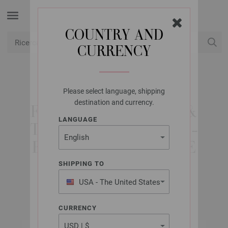
COUNTRY AND
CURRENCY
USD
Il mio conto
Please select language, shipping
LANA GROSSA
destination and currency.
FILATI CROCHETER &
LANGUAGE
TRICOTER NO. 34/74 -
EDIZIONE FRANCESE
SHIPPING TO
USA - The United States
dicembre 2025
of America
CURRENCY