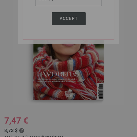
ACCEPT
7,47 €
8,73 $