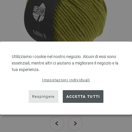
Utilizziamo i cookie nel nostro negozio. Alcuni di essi sono
essenziali, mentre altri ci aiutano a migliorare il negozio e la
Lana Grossa
tua esperienza.
MILLE II
50 % Lana vergine merino, 50 % Acrilico
Impostazioni individuali
Quantità in metri: ca. 55 m / 50 g
Dimensioni d’aghi: 7 - 8
Respingere
ACCETTA TUTTI
3,78 €
4,42 $
escl. IVA., più. spese di spedizione, Prezzo di base:
75,60 €
/ kg
prev
next