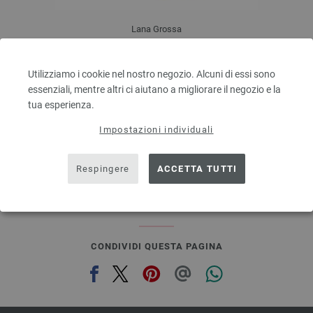
Lana Grossa
ELASTICO
96 % Cotone, 4 % Polyestere (elité)
Utilizziamo i cookie nel nostro negozio. Alcuni di essi sono
Quantità in metri: ca. 160 m / 50 g
essenziali, mentre altri ci aiutano a migliorare il negozio e la
Dimensioni d’aghi: 3,5 - 4,5
tua esperienza.
4,16 €
4,86 $
Impostazioni individuali
escl. IVA., più. spese di spedizione, Prezzo di base:
83,20 €
/ kg
prev
next
Respingere
ACCETTA TUTTI
CONDIVIDI QUESTA PAGINA