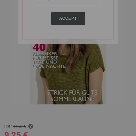
ACCEPT
RRP:
11,21 €
9,25 €