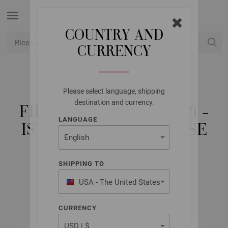
COUNTRY AND
CURRENCY
USD
Il mio conto
Please select language, shipping
LANA GROSSA
destination and currency.
FILATI CLASSICI NO. 16 -
LANGUAGE
ISTRUZIONI IN INGLESE
(EN)
SHIPPING TO
USA - The United States
marzo 2019
of America
CURRENCY