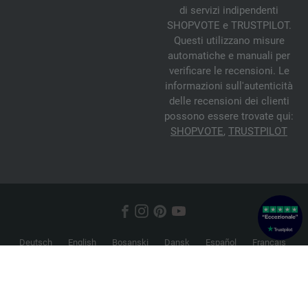
di servizi indipendenti
SHOPVOTE e TRUSTPILOT.
Questi utilizzano misure
automatiche e manuali per
verificare le recensioni. Le
informazioni sull'autenticità
delle recensioni dei clienti
possono essere trovate qui:
SHOPVOTE
,
TRUSTPILOT
Deutsch
English
Bosanski
Dansk
Español
Français
Hrvatski
Italiano
Nederlands
Norsk
Русский
Srpski
Suomi
Svenska
© 2026 FILATI eCommerce GmbH