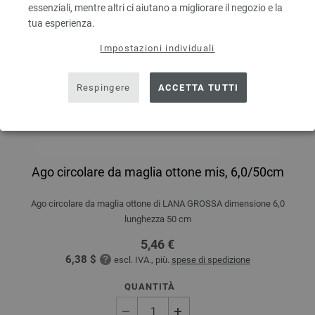
essenziali, mentre altri ci aiutano a migliorare il negozio e la
tua esperienza.
Impostazioni individuali
Respingere
ACCETTA TUTTI
Ago circolare da maglia ottone mis, 6,0/50cm
Ago circolare da maglia ottone di LANA GROSSA dimensione 6,0
lunghezza 50 cm
5,46 €
6,38 $
escl. IVA., più.
spese di spedizione
QUANTITÀ