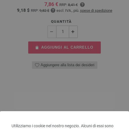
7,86 €
RRP:
8,41 €
9,18 $
RRP:
9,82 $
escl. IVA., più.
spese di spedizione
QUANTITÀ
AGGIUNGI AL CARRELLO
Aggiungere alla lista dei desideri
Utilizziamo i cookie nel nostro negozio. Alcuni di essi sono