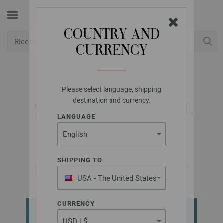
COUNTRY AND
CURRENCY
USD
Il mio conto
Please select language, shipping
LANA GROSSA
destination and currency.
ABITO BASTA & COOL
LANGUAGE
MERINO BIG
SHIPPING TO
FILATI No. 68 (Herbst/Winter 2024/25) | Modello 5
USA - The United States
of America
CURRENCY