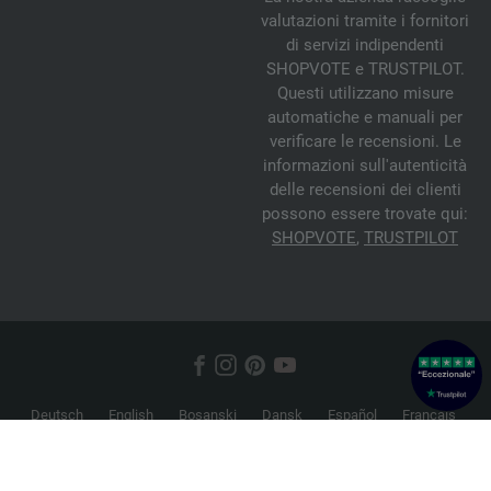
valutazioni tramite i fornitori
di servizi indipendenti
SHOPVOTE e TRUSTPILOT.
Questi utilizzano misure
automatiche e manuali per
verificare le recensioni. Le
informazioni sull'autenticità
delle recensioni dei clienti
possono essere trovate qui:
SHOPVOTE
,
TRUSTPILOT
Deutsch
English
Bosanski
Dansk
Español
Français
Hrvatski
Italiano
Nederlands
Norsk
Русский
Srpski
Suomi
Svenska