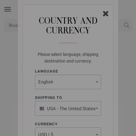
COUNTRY AND
CURRENCY
USD
Il mio conto
Please select language, shipping
LANA GROSSA
destination and currency.
SUMMER CASHMERE
LANGUAGE
SHIPPING TO
USA - The United States
of America
CURRENCY