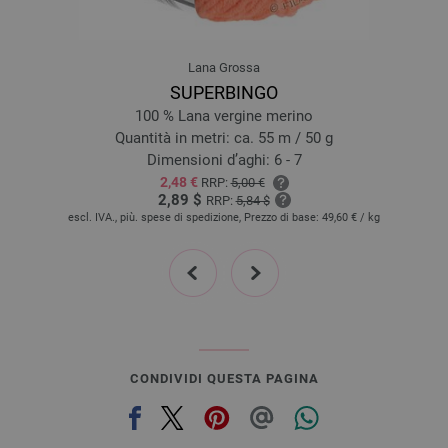
22-blu chiaro | EAN: 4033493396905
23-verde reseda | EAN: 4033493396912
Lana Grossa
24-verde | EAN: 4033493396929
SUPERBINGO
25-rosso oriente | EAN: 4033493396936
100 % Lana vergine merino
26-beige chiaro | EAN: 4033493396943
Quantità in metri: ca. 55 m / 50 g
Dimensioni d’aghi: 6 - 7
2,48 €
RRP:
5,00 €
2,89 $
RRP:
5,84 $
escl. IVA., più. spese di spedizione, Prezzo di base:
49,60 €
/ kg
prev
next
CONDIVIDI QUESTA PAGINA