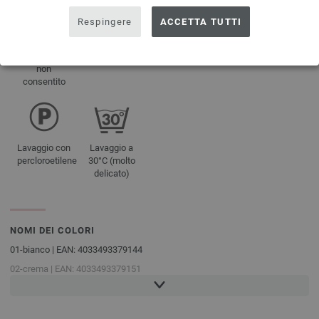
Respingere
ACCETTA TUTTI
Essiccazione
Asciugare
Sbiancamento
Non stirare
in
giacente
non
asciugatrice
consentito
non
consentito
Lavaggio con
Lavaggio a
percloroetilene
30°C (molto
delicato)
NOMI DEI COLORI
01-bianco | EAN: 4033493379144
02-crema | EAN: 4033493379151
03-arancio | EAN: 4033493379168
04-rosso salmone | EAN: 4033493379175