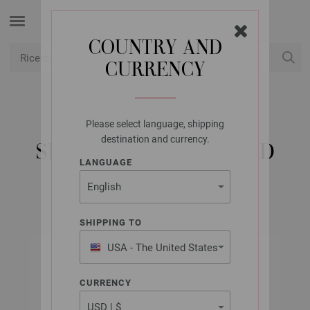
COUNTRY AND
CURRENCY
USD
Il mio conto
Please select language, shipping
LANA GROSSA
destination and currency.
SILKHAIR HAND-DYED
LANGUAGE
SHIPPING TO
USA - The United States
of America
CURRENCY