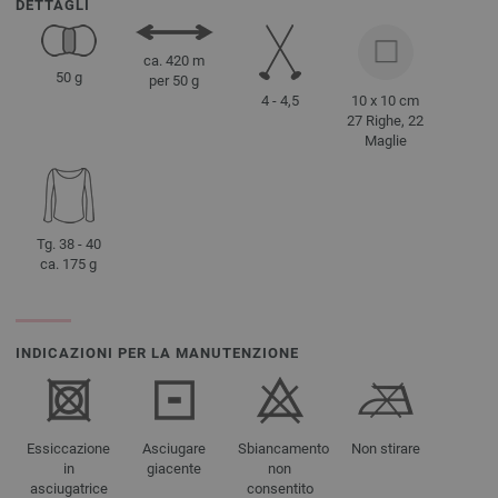
DETTAGLI
ca. 420 m
50 g
per 50 g
4 - 4,5
10 x 10 cm
27 Righe, 22
Maglie
Tg. 38 - 40
ca. 175 g
INDICAZIONI PER LA MANUTENZIONE
Essiccazione
Asciugare
Sbiancamento
Non stirare
in
giacente
non
asciugatrice
consentito