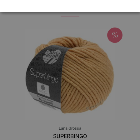
4033493276252
ACQUISTATO ANCHE
606-limette/
verde bianco/
oliva/
giada/
turchese /
vaniglia/
giallo/
ottanio/
rosa/
terracotta/
beige | EAN: 4033493276269
607-blu chiaro/
bianco/
verde giallo/
grigio/
turchese | EAN: 4033493291217
608-grigio scuro/
ecru/
terracotta/
giallo/
viola rosso | EAN: 4033493291224
609-ecru/
grigio chiaro/
blu chiaro/
giallo/
terracotta/
viola rosso/
grigio scuro
| EAN: 4033493291231
610-beige/
rosa/
ecru/
grigio chiaro/
grigio scuro | EAN: 4033493291248
Lana Grossa
SUPERBINGO