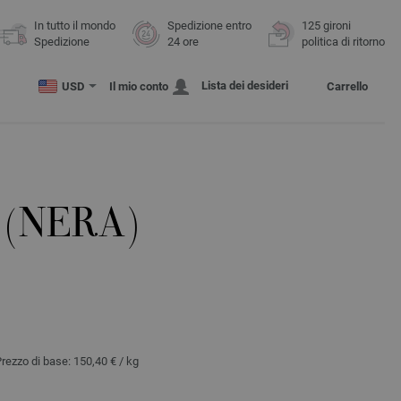
In tutto il mondo
Spedizione entro
125 gironi
Spedizione
24 ore
politica di ritorno
Lista dei desideri
USD
Il mio conto
Carrello
 (NERA)
Prezzo di base:
150,40 €
/ kg