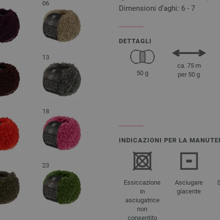
06
Dimensioni d’aghi: 6 - 7
DETTAGLI
13
ca. 75 m
50 g
per 50 g
18
INDICAZIONI PER LA MANUTE
23
Essiccazione
Asciugare
in
giacente
asciugatrice
non
consentito