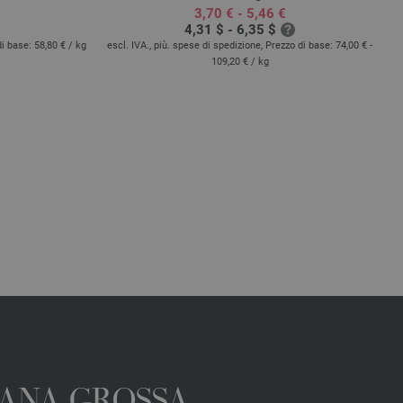
3,70 € - 5,46 €
4,31 $ - 6,35 $
di base:
58,80 €
/ kg
escl. IVA., più. spese di spedizione, Prezzo di base:
74,00 € -
es
109,20 €
/ kg