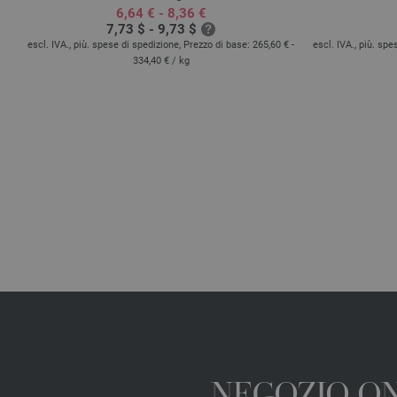
6,64 € - 8,36 €
7,73 $ - 9,73 $
escl. IVA., più. spese di spedizione, Prezzo di base:
265,60 € -
escl. IVA., più. sp
334,40 €
/ kg
 kg