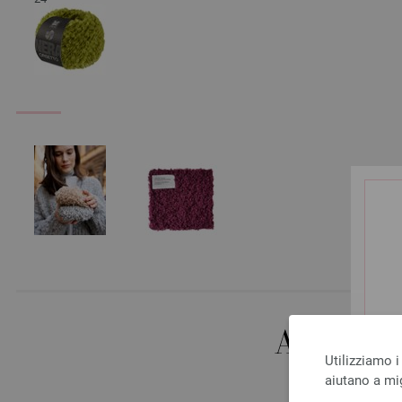
ALTRI 
Utilizziamo i
aiutano a mig