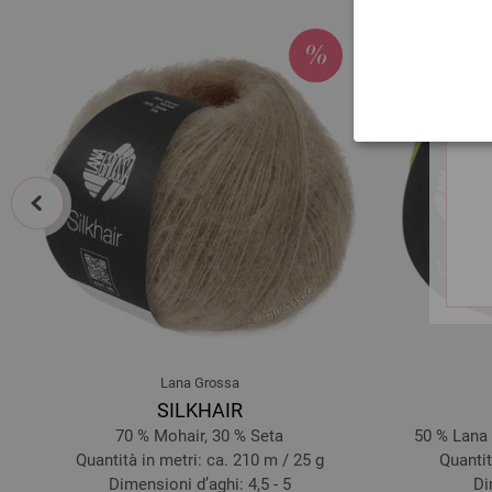
prev
Lana Grossa
SILKHAIR
70 % Mohair, 30 % Seta
50 % Lana 
Quantità in metri: ca. 210 m / 25 g
Quantit
Dimensioni d’aghi: 4,5 - 5
Di