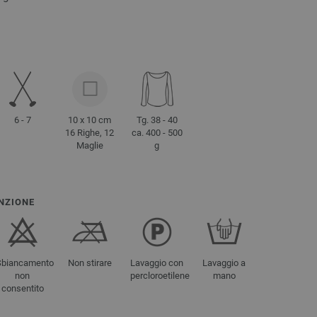
6 - 7
10 x 10 cm
Tg. 38 - 40
16 Righe, 12
ca. 400 - 500
Maglie
g
NZIONE
Sbiancamento
Non stirare
Lavaggio con
Lavaggio a
non
percloroetilene
mano
consentito