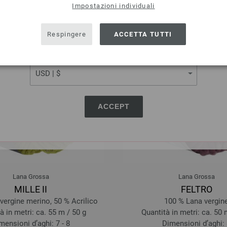
Impostazioni individuali
SHIPPING TO
USA - The United States of America
Respingere
ACCETTA TUTTI
CURRENCY
ACCEPT
Lana Grossa
Lana Grossa
MILLE II
FELTRO
vergine merino, 50 % Acrilico
100 % Lana vergin
à in metri: ca. 55 m / 50 g
Quantità in metri: ca. 50 
mensioni d’aghi: 7 - 8
Dimensioni d’aghi: