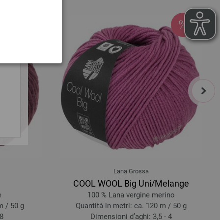
next
Lana Grossa
COOL WOOL Big Uni/Melange
e
100 % Lana vergine merino
m / 50 g
Quantità in metri: ca. 120 m / 50 g
 8
Dimensioni d’aghi: 3,5 - 4