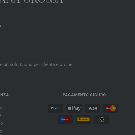
 LANA GROSSA
*
re un solo buono per cliente e ordine.
ENZA
PAGAMENTO SICURO
e
e
to
no