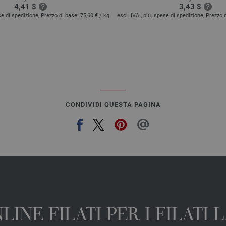
4,41 $
3,43 $
ese di spedizione, Prezzo di base:
75,60 €
/ kg
escl. IVA., più. spese di spedizione, Prezzo 
CONDIVIDI QUESTA PAGINA
INE FILATI PER I FILATI