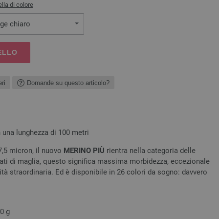
lla di colore
ige chiaro
ELLO
ri
Domande su questo articolo?
 una lunghezza di 100 metri
17,5 micron, il nuovo
MERINO PIÙ
rientra nella categoria delle
onati di maglia, questo significa massima morbidezza, eccezionale
ità straordinaria. Ed è disponibile in 26 colori da sogno: davvero
50 g