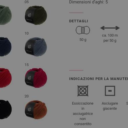
Dimensioni d’aghi: 5
05
DETTAGLI
10
ca. 100 m
50 g
per 50 g
15
INDICAZIONI PER LA MANUTE
20
Essiccazione
Asciugare
in
giacente
asciugatrice
non
consentito