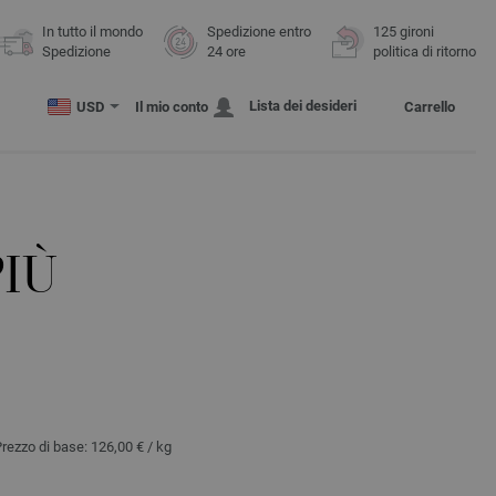
In tutto il mondo
Spedizione entro
125 gironi
Spedizione
24 ore
politica di ritorno
Lista dei desideri
USD
Il mio conto
Carrello
PIÙ
Prezzo di base:
126,00 €
/ kg