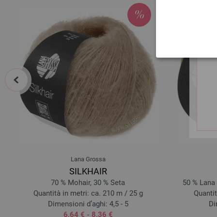
prev
Lana Grossa
SILKHAIR
70 % Mohair, 30 % Seta
50 % Lana 
Quantità in metri: ca. 210 m / 25 g
Quantit
Dimensioni d’aghi: 4,5 - 5
Di
6,64 € - 8,36 €