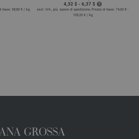
4,32 $ - 6,37 $
di base:
58,80 €
/ kg
escl. IVA., più. spese di spedizione, Prezzo di base:
74,00 € -
es
109,20 €
/ kg
 LANA GROSSA