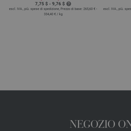
7,75 $ - 9,76 $
escl. IVA., più. spese di spedizione, Prezzo di base:
265,60 € -
escl. IVA., più. sp
334,40 €
/ kg
 kg
NEGOZIO ONL