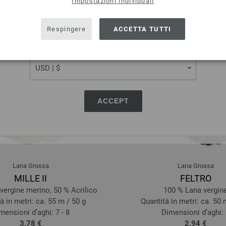
Impostazioni individuali
SHIPPING TO
USA - The United States of America
Respingere
ACCETTA TUTTI
CURRENCY
ACCEPT
Lana Grossa
Lana Grossa
MILLE II
FELTRO
vergine merino, 50 % Acrilico
100 % Lana vergin
à in metri: ca. 55 m / 50 g
Quantità in metri: ca. 50 
mensioni d’aghi: 7 - 8
Dimensioni d’aghi:
3,78 €
2,94 €