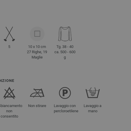
5
10 x 10 cm
Tg. 38 - 40
27 Righe, 19
ca. 500 - 600
Maglie
g
NZIONE
Sbiancamento
Non stirare
Lavaggio con
Lavaggio a
non
percloroetilene
mano
consentito