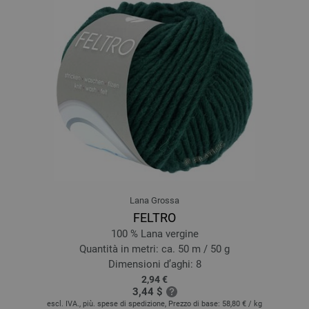
Lana Grossa
FELTRO
100 % Lana vergine
Quantità in metri: ca. 50 m / 50 g
Dimensioni d’aghi: 8
2,94 €
3,44 $
escl. IVA., più. spese di spedizione, Prezzo di base:
58,80 €
/ kg