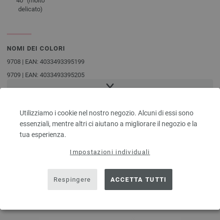
40° (molto
delicato)
NOMI DEI COLORI
9708 | EAN: 4033493395199
9709 | EAN: 4033493395205
9710 | EAN: 4033493395212
9711 | EAN: 4033493395236
Utilizziamo i cookie nel nostro negozio. Alcuni di essi sono
9712 | EAN: 4033493395243
essenziali, mentre altri ci aiutano a migliorare il negozio e la
9713 | EAN: 4033493395250
tua esperienza.
ALTRI CLIENTI HANNO
Impostazioni individuali
ACQUISTATO ANCHE
Respingere
ACCETTA TUTTI