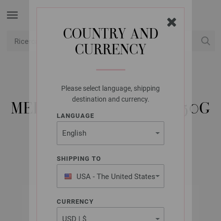
COUNTRY AND
CURRENCY
USD
Il mio conto
Please select language, shipping
LANA GROSSA
destination and currency.
MEILENWEIT 6-FACH 150G
LANGUAGE
COCCOLE
SHIPPING TO
USA - The United States
of America
CURRENCY