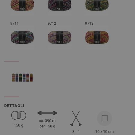
9711
9712
9713
DETTAGLI
ca. 390 m
150 g
per 150 g
3 - 4
10 x 10 cm